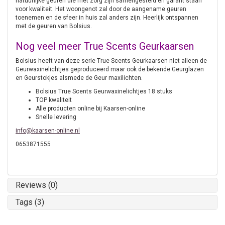
natuurlijke geuren die met zorg zijn samengesteld en garant staan
voor kwaliteit. Het woongenot zal door de aangename geuren
toenemen en de sfeer in huis zal anders zijn. Heerlijk ontspannen
met de geuren van Bolsius.
Nog veel meer True Scents Geurkaarsen
Bolsius heeft van deze serie True Scents Geurkaarsen niet alleen de
Geurwaxinelichtjes geproduceerd maar ook de bekende Geurglazen
en Geurstokjes alsmede de Geur maxilichten.
Bolsius True Scents Geurwaxinelichtjes 18 stuks
TOP kwaliteit
Alle producten online bij Kaarsen-online
Snelle levering
info@kaarsen-online.nl
0653871555
Reviews (0)
Tags (3)