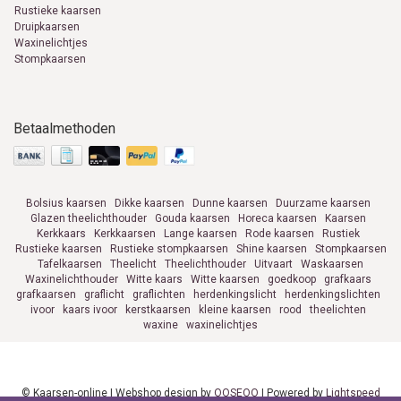
Rustieke kaarsen
Druipkaarsen
Waxinelichtjes
Stompkaarsen
Betaalmethoden
Bolsius kaarsen
Dikke kaarsen
Dunne kaarsen
Duurzame kaarsen
Glazen theelichthouder
Gouda kaarsen
Horeca kaarsen
Kaarsen
Kerkkaars
Kerkkaarsen
Lange kaarsen
Rode kaarsen
Rustiek
Rustieke kaarsen
Rustieke stompkaarsen
Shine kaarsen
Stompkaarsen
Tafelkaarsen
Theelicht
Theelichthouder
Uitvaart
Waskaarsen
Waxinelichthouder
Witte kaars
Witte kaarsen
goedkoop
grafkaars
grafkaarsen
graflicht
graflichten
herdenkingslicht
herdenkingslichten
ivoor
kaars ivoor
kerstkaarsen
kleine kaarsen
rood
theelichten
waxine
waxinelichtjes
© Kaarsen-online | Webshop design by
OOSEOO
| Powered by
Lightspeed