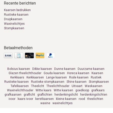
Recente berichten
Kaarsen bedrukken
Rustieke kaarsen
Druipkaarsen
Waxinelichtjes
Stompkaarsen
Betaalmethoden
Bolsius kaarsen
Dikke kaarsen
Dunne kaarsen
Duurzame kaarsen
Glazen theelichthouder
Gouda kaarsen
Horeca kaarsen
Kaarsen
Kerkkaars
Kerkkaarsen
Lange kaarsen
Rode kaarsen
Rustiek
Rustieke kaarsen
Rustieke stompkaarsen
Shine kaarsen
Stompkaarsen
Tafelkaarsen
Theelicht
Theelichthouder
Uitvaart
Waskaarsen
Waxinelichthouder
Witte kaars
Witte kaarsen
goedkoop
grafkaars
grafkaarsen
graflicht
graflichten
herdenkingslicht
herdenkingslichten
ivoor
kaars ivoor
kerstkaarsen
kleine kaarsen
rood
theelichten
waxine
waxinelichtjes