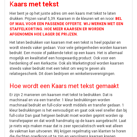
K
aars met tekst
Hier bent je op het juiste adres om een kaars met tekst te laten
drukken. Prijzen vanaf 5,39. Kaarsen in de kleuren wit en ivoor.
BEL
OF MAIL VOOR EEN PASSENDE OFFERTE. WIJ WERKEN MET EEN
STAFFELKORTING. HOE MEER KAARSEN ER WORDEN
AFGENOMEN HOE LAGER DE PRIJZEN.
Het laten bedrukken van kaarsen met een tekst is heel populair en
wordt steeds vaker gedaan. Voor vele gelegenheden worden kaarsen
bedrukt. Een mooie of pakkende tekst op een kaars. Het is allemaal
mogelijk en kwalitatief een hoogwaardig product. Ook voor een
herdenking of een Kerkactie. Ook als Marketingtool worden kaarsen
steeds vaker bedrukt met een tekst om weg te geven als
relatiegeschenk. Dit doen bedrijven en winkeliersverenigingen.
Hoe wordt een Kaars met tekst gemaakt
Er zijn 2 manieren om kaarsen met tekst te bedrukken. Dat is
machinaal en via een transfer. 1 kleur bedrukkingen worden
machinaal bedrukt en full-color wordt middels en transfer gedaan. 1
kleur bedrukkingen is het eenvoudigst en gaat ook veel sneller dan bij
full-color Dan gaat hetgeen bedrukt moet worden geprint worden op
transferpapier en dat wordt handmatig op de kaars aangebracht. Laat
je niets wijs maken maar dat is zeer specialistisch werk wat alleen
de vakman kan uitvoeren. Wij krijgen regelmatig van klanten te horen
die dachten goedkoop uit te zijn en vervolgens kaarsen kregen