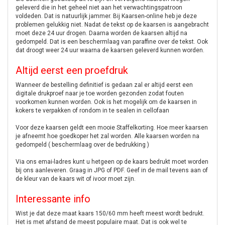
geleverd die in het geheel niet aan het verwachtingspatroon
voldeden. Dat is natuurlijk jammer. Bij Kaarsen-online heb je deze
problemen gelukkig niet. Nadat de tekst op de kaarsen is aangebracht
moet deze 24 uur drogen. Daarna worden de kaarsen altijd na
gedompeld. Dat is een beschermlaag van paraffine over de tekst. Ook
dat droogt weer 24 uur waarna de kaarsen geleverd kunnen worden.
Altijd eerst een proefdruk
Wanneer de bestelling definitief is gedaan zal er altijd eerst een
digitale drukproef naar je toe worden gezonden zodat fouten
voorkomen kunnen worden. Ook is het mogelijk om de kaarsen in
kokers te verpakken of rondom in te sealen in cellofaan
Voor deze kaarsen geldt een mooie Staffelkorting. Hoe meer kaarsen
je afneemt hoe goedkoper het zal worden. Alle kaarsen worden na
gedompeld ( beschermlaag over de bedrukking )
Via ons emai-ladres kunt u hetgeen op de kaars bedrukt moet worden
bij ons aanleveren. Graag in JPG of PDF. Geef in de mail tevens aan of
de kleur van de kaars wit of ivoor moet zijn.
Interessante info
Wist je dat deze maat kaars 150/60 mm heeft meest wordt bedrukt.
Het is met afstand de meest populaire maat. Dat is ook wel te