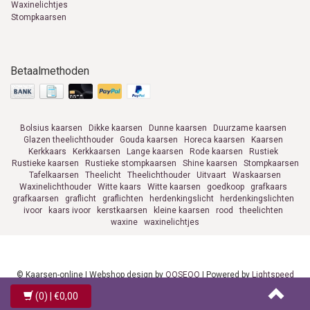
Waxinelichtjes
Stompkaarsen
Betaalmethoden
Bolsius kaarsen
Dikke kaarsen
Dunne kaarsen
Duurzame kaarsen
Glazen theelichthouder
Gouda kaarsen
Horeca kaarsen
Kaarsen
Kerkkaars
Kerkkaarsen
Lange kaarsen
Rode kaarsen
Rustiek
Rustieke kaarsen
Rustieke stompkaarsen
Shine kaarsen
Stompkaarsen
Tafelkaarsen
Theelicht
Theelichthouder
Uitvaart
Waskaarsen
Waxinelichthouder
Witte kaars
Witte kaarsen
goedkoop
grafkaars
grafkaarsen
graflicht
graflichten
herdenkingslicht
herdenkingslichten
ivoor
kaars ivoor
kerstkaarsen
kleine kaarsen
rood
theelichten
waxine
waxinelichtjes
© Kaarsen-online | Webshop design by
OOSEOO
| Powered by
Lightspeed
(0)
| €0,00