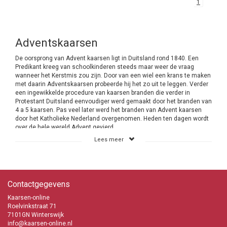
1
Adventskaarsen
De oorsprong van Advent kaarsen ligt in Duitsland rond 1840. Een
Predikant kreeg van schoolkinderen steeds maar weer de vraag
wanneer het Kerstmis zou zijn. Door van een wiel een krans te maken
met daarin Adventskaarsen probeerde hij het zo uit te leggen. Verder
een ingewikkelde procedure van kaarsen branden die verder in
Protestant Duitsland eenvoudiger werd gemaakt door het branden van
4 a 5 kaarsen. Pas veel later werd het branden van Advent kaarsen
door het Katholieke Nederland overgenomen. Heden ten dagen wordt
over de hele wereld Advent gevierd.
Lees meer
Advent vieren is een Kersttraditie
Vaak heb je bij een religieus feest je aan regels te houden maar dat is
bij de Advent viering niet het geval. Je mag tijdens deze Kersttraditie
het doen op de manier die bij je past. Dat maakt het ook zo leuk dat
Contactgegevens
een ieder het op zijn eigen manier kan invullen. Met veel kaarsen of
juist weinig. Mensen met een kleine beurs hebben zodoende ook de
Kaarsen-online
mogelijkheid om mee te doen aan Advent. Bij Kaarsen-online heb je
Roelvinkstraat 71
de keus uit 2 verschillende Adventskaarsen. Het betreft de dunne
7101GN Winterswijk
kaarsen van 240/21 mm en de 300/23 mm. De keus is aan jou.
info@kaarsen-online.nl