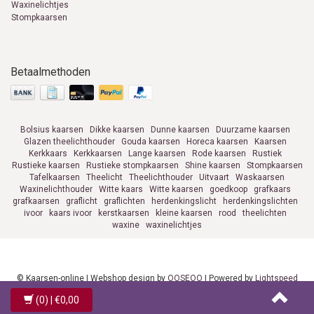
Waxinelichtjes
Stompkaarsen
Betaalmethoden
Bolsius kaarsen
Dikke kaarsen
Dunne kaarsen
Duurzame kaarsen
Glazen theelichthouder
Gouda kaarsen
Horeca kaarsen
Kaarsen
Kerkkaars
Kerkkaarsen
Lange kaarsen
Rode kaarsen
Rustiek
Rustieke kaarsen
Rustieke stompkaarsen
Shine kaarsen
Stompkaarsen
Tafelkaarsen
Theelicht
Theelichthouder
Uitvaart
Waskaarsen
Waxinelichthouder
Witte kaars
Witte kaarsen
goedkoop
grafkaars
grafkaarsen
graflicht
graflichten
herdenkingslicht
herdenkingslichten
ivoor
kaars ivoor
kerstkaarsen
kleine kaarsen
rood
theelichten
waxine
waxinelichtjes
© Kaarsen-online | Webshop design by
OOSEOO
| Powered by
Lightspeed
(0)
| €0,00