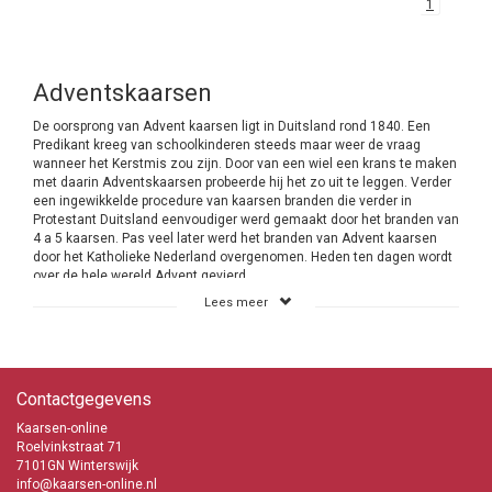
1
Adventskaarsen
De oorsprong van Advent kaarsen ligt in Duitsland rond 1840. Een
Predikant kreeg van schoolkinderen steeds maar weer de vraag
wanneer het Kerstmis zou zijn. Door van een wiel een krans te maken
met daarin Adventskaarsen probeerde hij het zo uit te leggen. Verder
een ingewikkelde procedure van kaarsen branden die verder in
Protestant Duitsland eenvoudiger werd gemaakt door het branden van
4 a 5 kaarsen. Pas veel later werd het branden van Advent kaarsen
door het Katholieke Nederland overgenomen. Heden ten dagen wordt
over de hele wereld Advent gevierd.
Lees meer
Advent vieren is een Kersttraditie
Vaak heb je bij een religieus feest je aan regels te houden maar dat is
bij de Advent viering niet het geval. Je mag tijdens deze Kersttraditie
het doen op de manier die bij je past. Dat maakt het ook zo leuk dat
Contactgegevens
een ieder het op zijn eigen manier kan invullen. Met veel kaarsen of
juist weinig. Mensen met een kleine beurs hebben zodoende ook de
Kaarsen-online
mogelijkheid om mee te doen aan Advent. Bij Kaarsen-online heb je
Roelvinkstraat 71
de keus uit 2 verschillende Adventskaarsen. Het betreft de dunne
7101GN Winterswijk
kaarsen van 240/21 mm en de 300/23 mm. De keus is aan jou.
info@kaarsen-online.nl