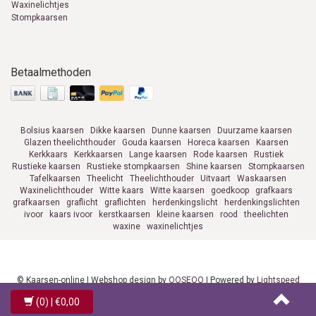
Waxinelichtjes
Stompkaarsen
Betaalmethoden
Bolsius kaarsen
Dikke kaarsen
Dunne kaarsen
Duurzame kaarsen
Glazen theelichthouder
Gouda kaarsen
Horeca kaarsen
Kaarsen
Kerkkaars
Kerkkaarsen
Lange kaarsen
Rode kaarsen
Rustiek
Rustieke kaarsen
Rustieke stompkaarsen
Shine kaarsen
Stompkaarsen
Tafelkaarsen
Theelicht
Theelichthouder
Uitvaart
Waskaarsen
Waxinelichthouder
Witte kaars
Witte kaarsen
goedkoop
grafkaars
grafkaarsen
graflicht
graflichten
herdenkingslicht
herdenkingslichten
ivoor
kaars ivoor
kerstkaarsen
kleine kaarsen
rood
theelichten
waxine
waxinelichtjes
© Kaarsen-online | Webshop design by
OOSEOO
| Powered by
Lightspeed
(0)
| €0,00