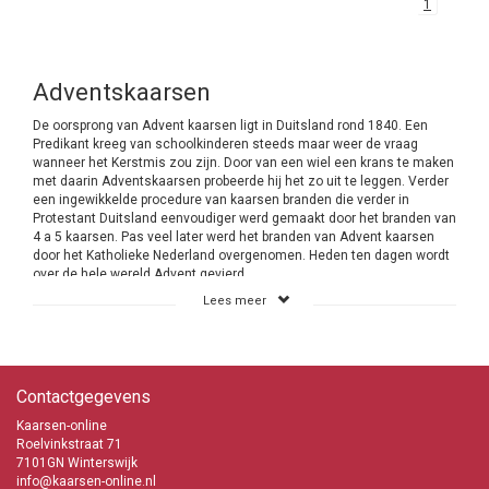
1
Adventskaarsen
De oorsprong van Advent kaarsen ligt in Duitsland rond 1840. Een
Predikant kreeg van schoolkinderen steeds maar weer de vraag
wanneer het Kerstmis zou zijn. Door van een wiel een krans te maken
met daarin Adventskaarsen probeerde hij het zo uit te leggen. Verder
een ingewikkelde procedure van kaarsen branden die verder in
Protestant Duitsland eenvoudiger werd gemaakt door het branden van
4 a 5 kaarsen. Pas veel later werd het branden van Advent kaarsen
door het Katholieke Nederland overgenomen. Heden ten dagen wordt
over de hele wereld Advent gevierd.
Lees meer
Advent vieren is een Kersttraditie
Vaak heb je bij een religieus feest je aan regels te houden maar dat is
bij de Advent viering niet het geval. Je mag tijdens deze Kersttraditie
het doen op de manier die bij je past. Dat maakt het ook zo leuk dat
Contactgegevens
een ieder het op zijn eigen manier kan invullen. Met veel kaarsen of
juist weinig. Mensen met een kleine beurs hebben zodoende ook de
Kaarsen-online
mogelijkheid om mee te doen aan Advent. Bij Kaarsen-online heb je
Roelvinkstraat 71
de keus uit 2 verschillende Adventskaarsen. Het betreft de dunne
7101GN Winterswijk
kaarsen van 240/21 mm en de 300/23 mm. De keus is aan jou.
info@kaarsen-online.nl