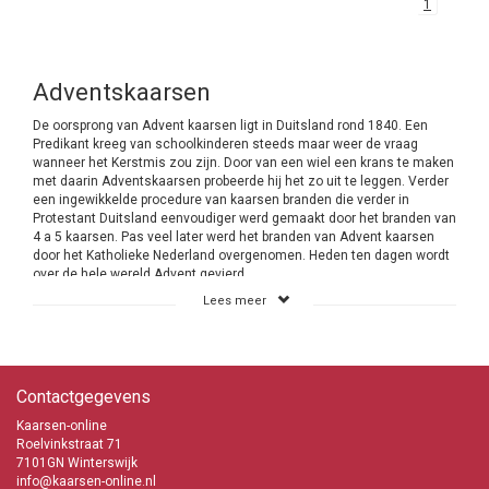
1
Adventskaarsen
De oorsprong van Advent kaarsen ligt in Duitsland rond 1840. Een
Predikant kreeg van schoolkinderen steeds maar weer de vraag
wanneer het Kerstmis zou zijn. Door van een wiel een krans te maken
met daarin Adventskaarsen probeerde hij het zo uit te leggen. Verder
een ingewikkelde procedure van kaarsen branden die verder in
Protestant Duitsland eenvoudiger werd gemaakt door het branden van
4 a 5 kaarsen. Pas veel later werd het branden van Advent kaarsen
door het Katholieke Nederland overgenomen. Heden ten dagen wordt
over de hele wereld Advent gevierd.
Lees meer
Advent vieren is een Kersttraditie
Vaak heb je bij een religieus feest je aan regels te houden maar dat is
bij de Advent viering niet het geval. Je mag tijdens deze Kersttraditie
het doen op de manier die bij je past. Dat maakt het ook zo leuk dat
Contactgegevens
een ieder het op zijn eigen manier kan invullen. Met veel kaarsen of
juist weinig. Mensen met een kleine beurs hebben zodoende ook de
Kaarsen-online
mogelijkheid om mee te doen aan Advent. Bij Kaarsen-online heb je
Roelvinkstraat 71
de keus uit 2 verschillende Adventskaarsen. Het betreft de dunne
7101GN Winterswijk
kaarsen van 240/21 mm en de 300/23 mm. De keus is aan jou.
info@kaarsen-online.nl