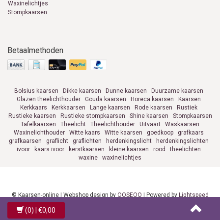
Waxinelichtjes
Stompkaarsen
Betaalmethoden
Bolsius kaarsen
Dikke kaarsen
Dunne kaarsen
Duurzame kaarsen
Glazen theelichthouder
Gouda kaarsen
Horeca kaarsen
Kaarsen
Kerkkaars
Kerkkaarsen
Lange kaarsen
Rode kaarsen
Rustiek
Rustieke kaarsen
Rustieke stompkaarsen
Shine kaarsen
Stompkaarsen
Tafelkaarsen
Theelicht
Theelichthouder
Uitvaart
Waskaarsen
Waxinelichthouder
Witte kaars
Witte kaarsen
goedkoop
grafkaars
grafkaarsen
graflicht
graflichten
herdenkingslicht
herdenkingslichten
ivoor
kaars ivoor
kerstkaarsen
kleine kaarsen
rood
theelichten
waxine
waxinelichtjes
© Kaarsen-online | Webshop design by
OOSEOO
| Powered by
Lightspeed
(0)
| €0,00