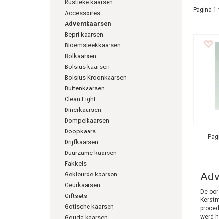
Rustieke kaarsen.
Pagina 1 
Accessoires
Adventkaarsen
Bepri kaarsen
Bloemsteekkaarsen
Bolkaarsen
Bolsius kaarsen
Bolsius Kroonkaarsen
Buitenkaarsen
Clean Light
Dinerkaarsen
Dompelkaarsen
Doopkaars
Pagi
Drijfkaarsen
Duurzame kaarsen
Fakkels
Gekleurde kaarsen
Adv
Geurkaarsen
De oor
Giftsets
Kerstm
Gotische kaarsen
proced
werd h
Gouda kaarsen