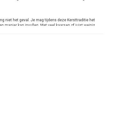
ing niet het geval. Je mag tijdens deze Kersttraditie het
en manier kan invullen. Met veel kaarsen of juist weinig.
Advent. Bij Kaarsen-online heb je de keus uit 2
/23 mm. De keus is aan jou.
de eerste zondag met het aansteken van een Advent kaars
en hebt branden. Je hebt eventueel de mogelijkheid, wat
 te steken die midden in de krans wordt geplaatst.
2026. De dag daarna zal het 1e Kerstdag zijn.