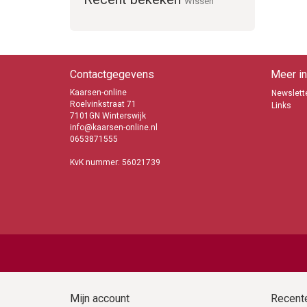
Wissen
Contactgegevens
Meer in
Kaarsen-online
Newslette
Roelvinkstraat 71
Links
7101GN Winterswijk
info@kaarsen-online.nl
0653871555
KvK nummer: 56021739
Mijn account
Recente