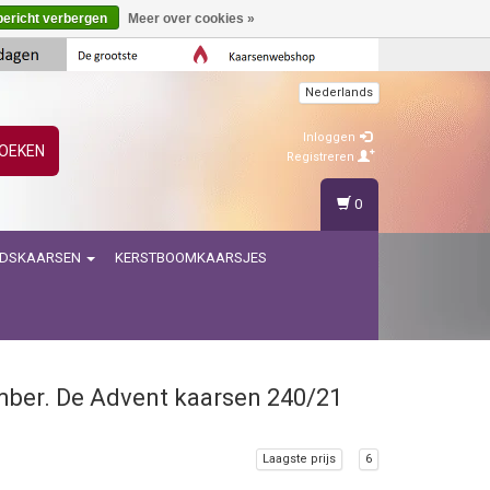
bericht verbergen
Meer over cookies »
Nederlands
Inloggen
OEKEN
Registreren
0
IDSKAARSEN
KERSTBOOMKAARSJES
ember. De Advent kaarsen 240/21
Laagste prijs
6