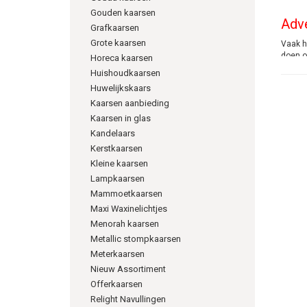
Gouden kaarsen
Adve
Grafkaarsen
Grote kaarsen
Vaak he
doen op
Horeca kaarsen
Mensen
Huishoudkaarsen
versch
Huwelijkskaars
Kaarsen aanbieding
Wann
Kaarsen in glas
De Adv
Kandelaars
en elk
Kerstkaarsen
regelm
Kleine kaarsen
Adv
Lampkaarsen
Mammoetkaarsen
Advent
Maxi Waxinelichtjes
Menorah kaarsen
Metallic stompkaarsen
Meterkaarsen
info@k
Nieuw Assortiment
06538
Offerkaarsen
Relight Navullingen