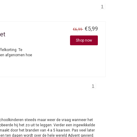
1
€5,99
€6,99
et
Shop now
elkorting. Te
rden afgenomen hoe
1
 schoolkinderen steeds maar weer de vraag wanneer het
eerde hij het zo uit te leggen. Verder een ingewikkelde
aakt door het branden van 4 a 5 kaarsen. Pas veel later
n ten dagen wordt over de hele wereld Advent gevierd.