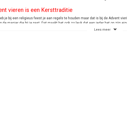
nt vieren is een Kersttraditie
b je bij een religieus feest je aan regels te houden maar dat is bij de Advent vier
 de manier die bij je past. Dat maakt het ook zo leuk dat een ieder het op zijn eig
 met een kleine beurs hebben zodoende ook de mogelijkheid om mee te doen aan 
Lees meer
illende Adventskaarsen. Het betreft de dunne kaarsen van 240/21 mm en de 300
eer begint de Advent
ent begint altijd de 4e zondag voor Kerstmis en beslaat 4 zondagen. Je begint 
e zondag steek je er een nieuwe bij aan. Zodat je net voor de Kerstdagen 4 kaars
atig wordt gedaan, om vervolgens op Kerstavond of 1e Kerstdag een 5e kaars aan
ent 2026
 2026 begint op zondag 29 november 2026 loopt door tot donderdag 24 december 
Adventskaarsen
Staffelkorting bij grotere afnames
Snelle levering
aarsen-online.nl
71555