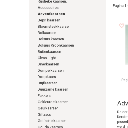
Rustieke kaarsen.
Pagina 1 
Accessoires
Adventkaarsen
Bepri kaarsen
Bloemsteekkaarsen
Bolkaarsen
Bolsius kaarsen
Bolsius Kroonkaarsen
Buitenkaarsen
Clean Light
Dinerkaarsen
Dompelkaarsen
Doopkaars
Pagi
Drijfkaarsen
Duurzame kaarsen
Fakkels
Gekleurde kaarsen
Adv
Geurkaarsen
De oor
Giftsets
Kerstm
Gotische kaarsen
proced
werd h
Gouda kaarsen