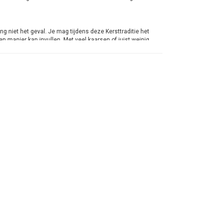
ing niet het geval. Je mag tijdens deze Kersttraditie het
en manier kan invullen. Met veel kaarsen of juist weinig.
Advent. Bij Kaarsen-online heb je de keus uit 2
/23 mm. De keus is aan jou.
de eerste zondag met het aansteken van een Advent kaars
en hebt branden. Je hebt eventueel de mogelijkheid, wat
 te steken die midden in de krans wordt geplaatst.
2026. De dag daarna zal het 1e Kerstdag zijn.