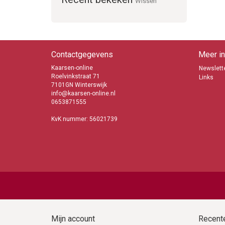
Wissen
Contactgegevens
Meer in
Kaarsen-online
Newslette
Roelvinkstraat 71
Links
7101GN Winterswijk
info@kaarsen-online.nl
0653871555
KvK nummer: 56021739
Mijn account
Recente