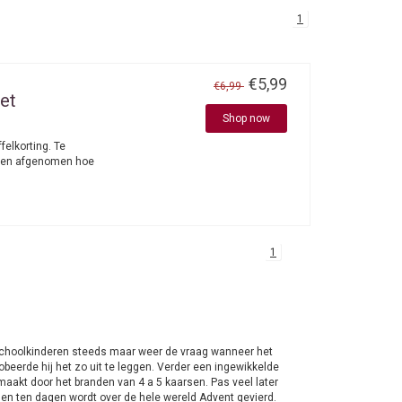
1
€5,99
€6,99
et
Shop now
elkorting. Te
rden afgenomen hoe
1
 schoolkinderen steeds maar weer de vraag wanneer het
eerde hij het zo uit te leggen. Verder een ingewikkelde
aakt door het branden van 4 a 5 kaarsen. Pas veel later
n ten dagen wordt over de hele wereld Advent gevierd.