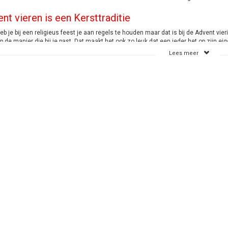
nt vieren is een Kersttraditie
b je bij een religieus feest je aan regels te houden maar dat is bij de Advent vier
 de manier die bij je past. Dat maakt het ook zo leuk dat een ieder het op zijn eig
 met een kleine beurs hebben zodoende ook de mogelijkheid om mee te doen aan 
Lees meer
illende Adventskaarsen. Het betreft de dunne kaarsen van 240/21 mm en de 300
eer begint de Advent
ent begint altijd de 4e zondag voor Kerstmis en beslaat 4 zondagen. Je begint 
e zondag steek je er een nieuwe bij aan. Zodat je net voor de Kerstdagen 4 kaars
atig wordt gedaan, om vervolgens op Kerstavond of 1e Kerstdag een 5e kaars aan
ent 2026
 2026 begint op zondag 29 november 2026 loopt door tot donderdag 24 december 
Adventskaarsen
Staffelkorting bij grotere afnames
Snelle levering
aarsen-online.nl
71555