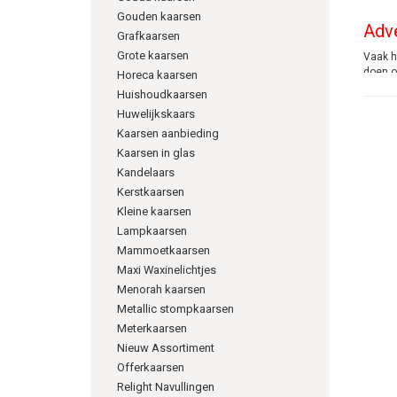
Gouden kaarsen
Adve
Grafkaarsen
Grote kaarsen
Vaak he
doen op
Horeca kaarsen
Mensen
Huishoudkaarsen
versch
Huwelijkskaars
Kaarsen aanbieding
Wann
Kaarsen in glas
De Adv
Kandelaars
en elk
Kerstkaarsen
regelm
Kleine kaarsen
Adv
Lampkaarsen
Mammoetkaarsen
Advent
Maxi Waxinelichtjes
Menorah kaarsen
Metallic stompkaarsen
Meterkaarsen
info@k
Nieuw Assortiment
06538
Offerkaarsen
Relight Navullingen