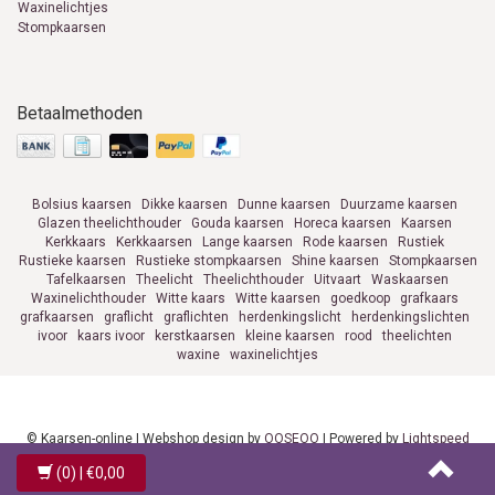
Waxinelichtjes
Stompkaarsen
Betaalmethoden
Bolsius kaarsen
Dikke kaarsen
Dunne kaarsen
Duurzame kaarsen
Glazen theelichthouder
Gouda kaarsen
Horeca kaarsen
Kaarsen
Kerkkaars
Kerkkaarsen
Lange kaarsen
Rode kaarsen
Rustiek
Rustieke kaarsen
Rustieke stompkaarsen
Shine kaarsen
Stompkaarsen
Tafelkaarsen
Theelicht
Theelichthouder
Uitvaart
Waskaarsen
Waxinelichthouder
Witte kaars
Witte kaarsen
goedkoop
grafkaars
grafkaarsen
graflicht
graflichten
herdenkingslicht
herdenkingslichten
ivoor
kaars ivoor
kerstkaarsen
kleine kaarsen
rood
theelichten
waxine
waxinelichtjes
© Kaarsen-online | Webshop design by
OOSEOO
| Powered by
Lightspeed
(0)
| €0,00