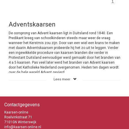
1
Adventskaarsen
De oorsprong van Advent kaarsen ligt in Duitsland rond 1840. Een
Predikant kreeg van schoolkinderen steeds maar weer de vraag
wanneer het Kerstmis zou zijn. Door van een wiel een krans te maken
met daarin Adventskaarsen probeerde hij het zo uit te leggen. Verder
een ingewikkelde procedure van kaarsen branden die verder in
Protestant Duitsland eenvoudiger werd gemaakt door het branden van
4 a 5 kaarsen. Pas veel later werd het branden van Advent kaarsen
door het Katholieke Nederland overgenomen. Heden ten dagen wordt
over de hele wereld Advent gevierd.
Lees meer
Advent vieren is een Kersttraditie
Vaak heb je bij een religieus feest je aan regels te houden maar dat is
bij de Advent viering niet het geval. Je mag tijdens deze Kersttraditie
het doen op de manier die bij je past. Dat maakt het ook zo leuk dat
Contactgegevens
een ieder het op zijn eigen manier kan invullen. Met veel kaarsen of
juist weinig. Mensen met een kleine beurs hebben zodoende ook de
Kaarsen-online
mogelijkheid om mee te doen aan Advent. Bij Kaarsen-online heb je
Roelvinkstraat 71
de keus uit 2 verschillende Adventskaarsen. Het betreft de dunne
7101GN Winterswijk
kaarsen van 240/21 mm en de 300/23 mm. De keus is aan jou.
info@kaarsen-online.nl