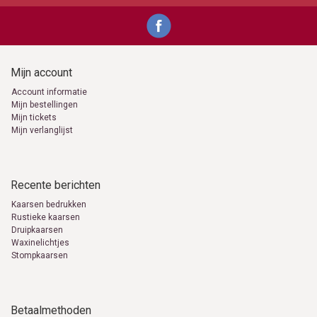
Zij de Gotische kaarsen in verschillende maten te krijgen. Ja zeker je
hebt de keus uit wel 4 verschillende maten.
Gotische kaarsen
Diverse maten en kleuren
Romantische kaarsen
Mijn account
Bijzondere kaarsen
Lange kaarsen
Account informatie
Snelle levering
Mijn bestellingen
Bolsius kaarsen
Mijn tickets
info@kaarsen-online.nl
Mijn verlanglijst
0653871555
Recente berichten
Kaarsen bedrukken
Rustieke kaarsen
Druipkaarsen
Waxinelichtjes
Stompkaarsen
Betaalmethoden