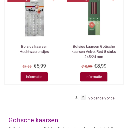
Bolsius kaarsen
Bolsius kaarsen
Gotische
Hechtwasrondjes
kaarsen Velvet Red 8 stuks
245/24 mm
€5,99
€8,99
€7,99
€10,99
Informatie
Informatie
1
2
Volgende Vorige
Gotische kaarsen