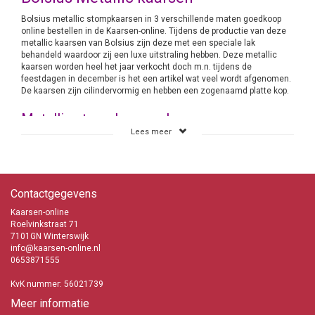
Bolsius metallic stompkaarsen in 3 verschillende maten goedkoop
online bestellen in de Kaarsen-online. Tijdens de productie van deze
metallic kaarsen van Bolsius zijn deze met een speciale lak
behandeld waardoor zij een luxe uitstraling hebben. Deze metallic
kaarsen worden heel het jaar verkocht doch m.n. tijdens de
feestdagen in december is het een artikel wat veel wordt afgenomen.
De kaarsen zijn cilindervormig en hebben een zogenaamd platte kop.
Metallic stompkaarsen kopen
Lees meer
Kaarsen-online heeft alle metallic stompkaarsen uit het assortiment
van Bolsius online staat. Wij kopen de kaarsen bij Bolsius groot in en
hebben daardoor een flinke korting kunnen krijgen. Deze korting
berekenen wij in onze prijzen aan je door. Vandaar dat wij gerust
kunnen zeggen dat de kaarsen bij ons goedkoop zijn. Zorg er wel voor
Contactgegevens
dat je voor de Feestdagen in december je bestelling het liefst al eind
november plaatst om teleurstellingen te voorkomen. Immers er
Kaarsen-online
bestaat, door de populariteit van deze kaarsen, altijd een mogelijkheid
Roelvinkstraat 71
dat de kaarsen niet meer leverbaar zijn.
7101GN Winterswijk
info@kaarsen-online.nl
Bolsius Metallic kaarsen
0653871555
Snelle levering
TOP kwaliteit kaarsen
KvK nummer: 56021739
Ook voor de Feestdagen in december
Meer informatie
info@kaarsen-online.nl