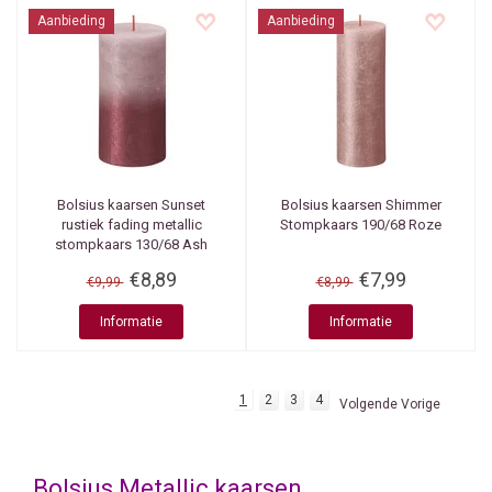
Aanbieding
Aanbieding
Bolsius kaarsen
Sunset
Bolsius kaarsen
Shimmer
rustiek fading metallic
Stompkaars 190/68 Roze
stompkaars 130/68 Ash
rose + Red
€8,89
€7,99
€9,99
€8,99
Informatie
Informatie
1
2
3
4
Volgende Vorige
Bolsius Metallic kaarsen