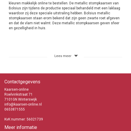
kleuren makkelijk online te bestellen. De metallic stompkaarsen van
Bolsius zijn tijdens de productie speciaal behandeld met een laklaag
waardoor zij deze speciale uitstraling hebben. Bolsius metallic
stompkaarsen staan erom bekend dat zijn geen zwarte roet afgeven
en dat de vlam niet walmt. Deze metallic stompkaarsen geven sfeer
en gezelligheid in huis.
Lees meer
Contactgegevens
Kaarsen-online
Roelvinkstraat 71
7101GN Winterswijk
info@kaarsen-online.nl
0653871555
KvK nummer: 56021739
Meer informatie