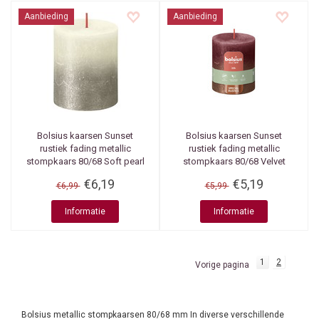
Aanbieding
Aanbieding
Bolsius kaarsen
Sunset
Bolsius kaarsen
Sunset
rustiek fading metallic
rustiek fading metallic
stompkaars 80/68 Soft pearl
stompkaars 80/68 Velvet
+ Champagne
Red +Copper
€6,19
€5,19
€6,99
€5,99
Informatie
Informatie
1
2
Vorige pagina
Bolsius metallic stompkaarsen 80/68 mm In diverse verschillende