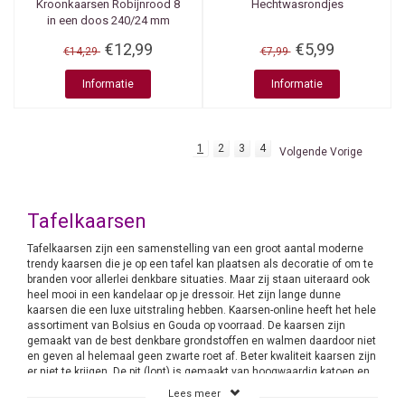
Kroonkaarsen Robijnrood 8
Hechtwasrondjes
in een doos 240/24 mm
€12,99
€5,99
€14,29
€7,99
Informatie
Informatie
1
2
3
4
Volgende Vorige
Tafelkaarsen
Tafelkaarsen zijn een samenstelling van een groot aantal moderne
trendy kaarsen die je op een tafel kan plaatsen als decoratie of om te
branden voor allerlei denkbare situaties. Maar zij staan uiteraard ook
heel mooi in een kandelaar op je dressoir. Het zijn lange dunne
kaarsen die een luxe uitstraling hebben. Kaarsen-online heeft het hele
assortiment van Bolsius en Gouda op voorraad. De kaarsen zijn
gemaakt van de best denkbare grondstoffen en walmen daardoor niet
en geven al helemaal geen zwarte roet af. Beter kwaliteit kaarsen zijn
er niet te krijgen. De pit (lont) is gemaakt van hoogwaardig katoen en
speciaal geweven waardoor de brandeigenschappen uitstekend zijn.
Lees meer