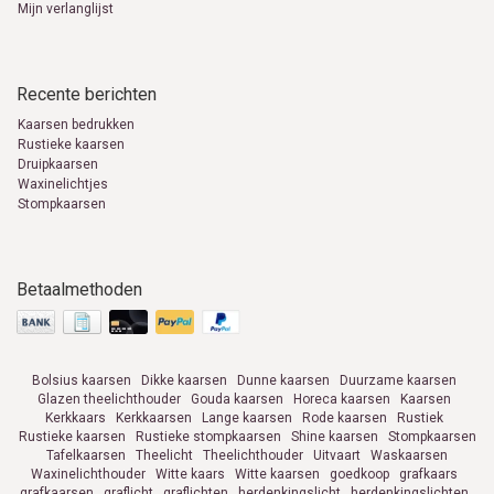
Mijn verlanglijst
info@kaarsen-online.nl
0653871555
Recente berichten
Kaarsen bedrukken
Rustieke kaarsen
Druipkaarsen
Waxinelichtjes
Stompkaarsen
Betaalmethoden
Bolsius kaarsen
Dikke kaarsen
Dunne kaarsen
Duurzame kaarsen
Glazen theelichthouder
Gouda kaarsen
Horeca kaarsen
Kaarsen
Kerkkaars
Kerkkaarsen
Lange kaarsen
Rode kaarsen
Rustiek
Rustieke kaarsen
Rustieke stompkaarsen
Shine kaarsen
Stompkaarsen
Tafelkaarsen
Theelicht
Theelichthouder
Uitvaart
Waskaarsen
Waxinelichthouder
Witte kaars
Witte kaarsen
goedkoop
grafkaars
grafkaarsen
graflicht
graflichten
herdenkingslicht
herdenkingslichten