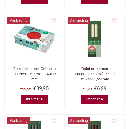
Aanbieding
Aanbieding
Bolsius kaarsen
Gotische
Bolsius kaarsen
kaarsen kleur rood 240/23
Dinerkaarsen Soft Pearl 8
mm
stuks 230/20 mm
€89,95
€6,29
€99,95
€7,29
Informatie
Informatie
Aanbieding
Aanbieding