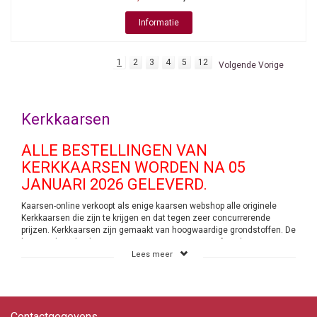
Informatie
1
2
3
4
5
12
Volgende Vorige
Kerkkaarsen
ALLE BESTELLINGEN VAN
KERKKAARSEN WORDEN NA 05
JANUARI 2026 GELEVERD.
Kaarsen-online verkoopt als enige kaarsen webshop alle originele
Kerkkaarsen die zijn te krijgen en dat tegen zeer concurrerende
prijzen. Kerkkaarsen zijn gemaakt van hoogwaardige grondstoffen. De
kaarsen branden lang en geven geen zwarte roet af. De kaarsen zijn
in meer dan 50 verschillende maten te krijgen en hebben allemaal
Lees meer
een pengat. Tref je de gewenste maat niet aan in de webwinkel neem
dan even contact met ons op. Wij helpen je dan graag om te kijken of
de gewenste maat aanwezig is. Wij maken op verzoek handmatig elk
gewenst pengat. Vroeger werden deze kaarsen alleen maar in Kerken
aangestoken. Maar dat is verleden tijd. Steeds meer particulieren
Contactgegevens