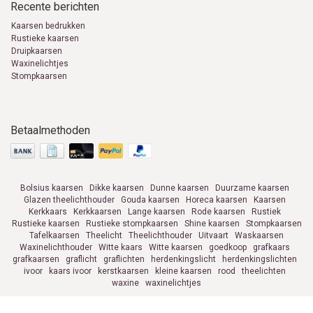
Recente berichten
Kaarsen bedrukken
Rustieke kaarsen
Druipkaarsen
Waxinelichtjes
Stompkaarsen
Betaalmethoden
Bolsius kaarsen
Dikke kaarsen
Dunne kaarsen
Duurzame kaarsen
Glazen theelichthouder
Gouda kaarsen
Horeca kaarsen
Kaarsen
Kerkkaars
Kerkkaarsen
Lange kaarsen
Rode kaarsen
Rustiek
Rustieke kaarsen
Rustieke stompkaarsen
Shine kaarsen
Stompkaarsen
Tafelkaarsen
Theelicht
Theelichthouder
Uitvaart
Waskaarsen
Waxinelichthouder
Witte kaars
Witte kaarsen
goedkoop
grafkaars
grafkaarsen
graflicht
graflichten
herdenkingslicht
herdenkingslichten
ivoor
kaars ivoor
kerstkaarsen
kleine kaarsen
rood
theelichten
waxine
waxinelichtjes