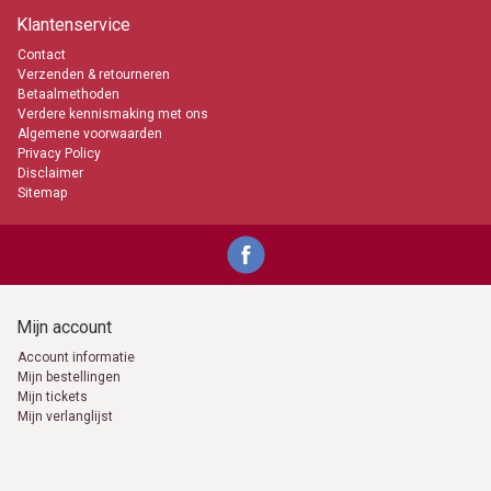
Kaarsje branden
Klantenservice
Een kaarsje branden kan voor allerlei gebeurtenissen. Een Kerkkaars
Contact
is daar uitermate geschikt voor. Je kunt het zo gek niet bedenken of
Verzenden & retourneren
het wordt wel gedaan. Een kaarsje zo maar branden, om sfeer
Betaalmethoden
te creëren tijdens een gezellig samenzijn met familie, vrienden of je
Verdere kennismaking met ons
geliefde, als herdenking, om een wens te doen, om licht te geven, of
Algemene voorwaarden
warmte, om in nood iets te kunnen zien. Kaarsen-online garandeert
Privacy Policy
de kwaliteit van deze Kerkkaarsen en de daarbij behorende branduren.
Disclaimer
Tevens is de pit (lont) gemaakt van hoogwaardig geweven katoen.
Sitemap
0653871555
info@kaarsen-online.nl
Mijn account
Account informatie
Mijn bestellingen
Mijn tickets
Mijn verlanglijst