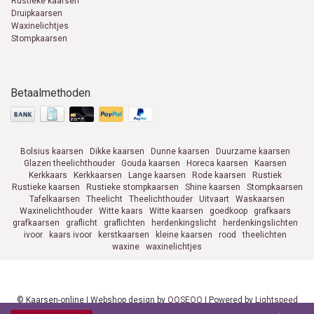
Rustieke kaarsen
Druipkaarsen
Waxinelichtjes
Stompkaarsen
Betaalmethoden
Bolsius kaarsen
Dikke kaarsen
Dunne kaarsen
Duurzame kaarsen
Glazen theelichthouder
Gouda kaarsen
Horeca kaarsen
Kaarsen
Kerkkaars
Kerkkaarsen
Lange kaarsen
Rode kaarsen
Rustiek
Rustieke kaarsen
Rustieke stompkaarsen
Shine kaarsen
Stompkaarsen
Tafelkaarsen
Theelicht
Theelichthouder
Uitvaart
Waskaarsen
Waxinelichthouder
Witte kaars
Witte kaarsen
goedkoop
grafkaars
grafkaarsen
graflicht
graflichten
herdenkingslicht
herdenkingslichten
ivoor
kaars ivoor
kerstkaarsen
kleine kaarsen
rood
theelichten
waxine
waxinelichtjes
© Kaarsen-online | Webshop design by
OOSEOO
| Powered by
Lightspeed