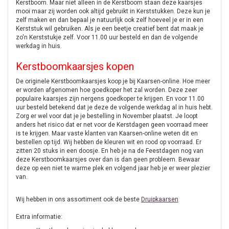
Kerstboom. Maar niet alleen in de Kerstboom staan deze kaarsjes
mooi maar zij worden ook altijd gebruikt in Kerststukken. Deze kun je
zelf maken en dan bepaal je natuurlijk ook zelf hoeveel je er in een
Kerststuk wil gebruiken. Als je een beetje creatief bent dat maak je
zo'n Kerststukje zelf. Voor 11.00 uur besteld en dan de volgende
werkdag in huis.
Kerstboomkaarsjes kopen
De originele Kerstboomkaarsjes koop je bij Kaarsen-online. Hoe meer
er worden afgenomen hoe goedkoper het zal worden. Deze zeer
populaire kaarsjes zijn nergens goedkoper te krijgen. En voor 11.00
uur besteld betekend dat je deze de volgende werkdag al in huis hebt.
Zorg er wel voor dat je je bestelling in November plaatst. Je loopt
anders het risico dat er net voor de Kerstdagen geen voorraad meer
is te krijgen. Maar vaste klanten van Kaarsen-online weten dit en
bestellen op tijd. Wij hebben de kleuren wit en rood op voorraad. Er
zitten 20 stuks in een doosje. En heb je na de Feestdagen nog van
deze Kerstboomkaarsjes over dan is dan geen probleem. Bewaar
deze op een niet te warme plek en volgend jaar heb je er weer plezier
van.
Wij hebben in ons assortiment ook de beste
Druipkaarsen
Extra informatie: