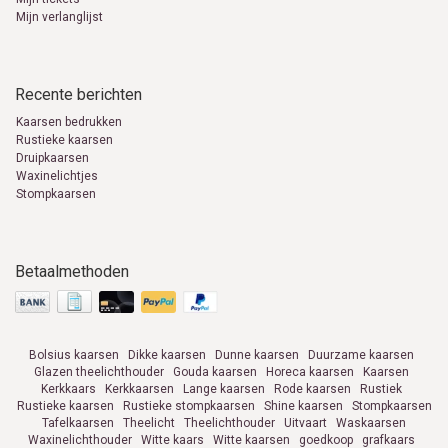
Mijn verlanglijst
Recente berichten
Kaarsen bedrukken
Rustieke kaarsen
Druipkaarsen
Waxinelichtjes
Stompkaarsen
Betaalmethoden
Bolsius kaarsen
Dikke kaarsen
Dunne kaarsen
Duurzame kaarsen
Glazen theelichthouder
Gouda kaarsen
Horeca kaarsen
Kaarsen
Kerkkaars
Kerkkaarsen
Lange kaarsen
Rode kaarsen
Rustiek
Rustieke kaarsen
Rustieke stompkaarsen
Shine kaarsen
Stompkaarsen
Tafelkaarsen
Theelicht
Theelichthouder
Uitvaart
Waskaarsen
Waxinelichthouder
Witte kaars
Witte kaarsen
goedkoop
grafkaars