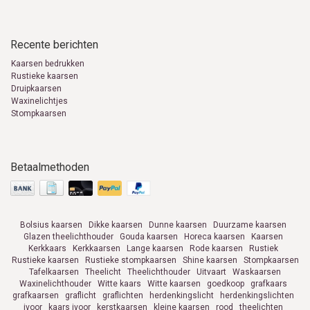
Recente berichten
Kaarsen bedrukken
Rustieke kaarsen
Druipkaarsen
Waxinelichtjes
Stompkaarsen
Betaalmethoden
Bolsius kaarsen
Dikke kaarsen
Dunne kaarsen
Duurzame kaarsen
Glazen theelichthouder
Gouda kaarsen
Horeca kaarsen
Kaarsen
Kerkkaars
Kerkkaarsen
Lange kaarsen
Rode kaarsen
Rustiek
Rustieke kaarsen
Rustieke stompkaarsen
Shine kaarsen
Stompkaarsen
Tafelkaarsen
Theelicht
Theelichthouder
Uitvaart
Waskaarsen
Waxinelichthouder
Witte kaars
Witte kaarsen
goedkoop
grafkaars
grafkaarsen
graflicht
graflichten
herdenkingslicht
herdenkingslichten
ivoor
kaars ivoor
kerstkaarsen
kleine kaarsen
rood
theelichten