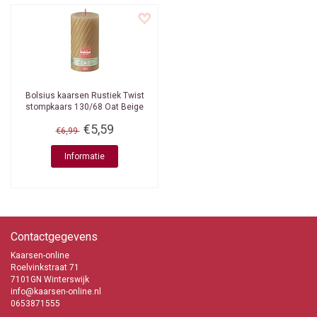
Bolsius kaarsen
Rustiek Twist
stompkaars 130/68 Oat Beige
€5,59
€6,99
Informatie
Contactgegevens
Kaarsen-online
Roelvinkstraat 71
7101GN Winterswijk
info@kaarsen-online.nl
0653871555