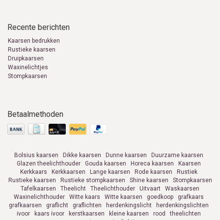
Recente berichten
Kaarsen bedrukken
Rustieke kaarsen
Druipkaarsen
Waxinelichtjes
Stompkaarsen
Betaalmethoden
Bolsius kaarsen
Dikke kaarsen
Dunne kaarsen
Duurzame kaarsen
Glazen theelichthouder
Gouda kaarsen
Horeca kaarsen
Kaarsen
Kerkkaars
Kerkkaarsen
Lange kaarsen
Rode kaarsen
Rustiek
Rustieke kaarsen
Rustieke stompkaarsen
Shine kaarsen
Stompkaarsen
Tafelkaarsen
Theelicht
Theelichthouder
Uitvaart
Waskaarsen
Waxinelichthouder
Witte kaars
Witte kaarsen
goedkoop
grafkaars
grafkaarsen
graflicht
graflichten
herdenkingslicht
herdenkingslichten
ivoor
kaars ivoor
kerstkaarsen
kleine kaarsen
rood
theelichten