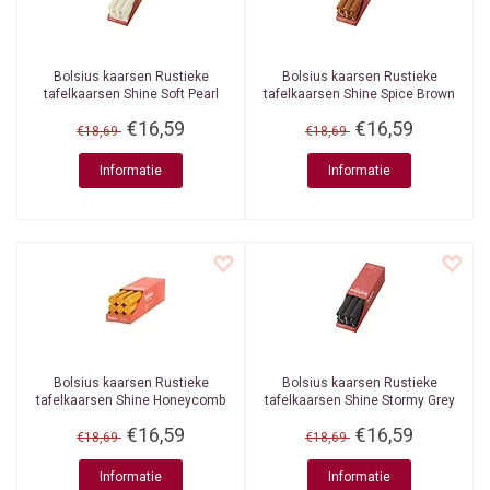
Bolsius kaarsen
Rustieke
Bolsius kaarsen
Rustieke
tafelkaarsen Shine Soft Pearl
tafelkaarsen Shine Spice Brown
270/23 mm 9 stuks in een doos
270/23 mm 9 stuks in een doos
€16,59
€16,59
€18,69
€18,69
Informatie
Informatie
Bolsius kaarsen
Rustieke
Bolsius kaarsen
Rustieke
tafelkaarsen Shine Honeycomb
tafelkaarsen Shine Stormy Grey
Yellow 270/23 mm 9 stuks in een
270/23 mm 9 stuks in een doos
€16,59
€16,59
doos
€18,69
€18,69
Informatie
Informatie