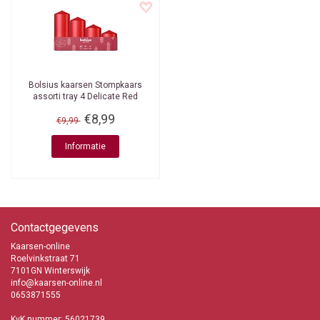
Bolsius kaarsen
Stompkaars
assorti tray 4 Delicate Red
€8,99
€9,99
Informatie
Contactgegevens
Kaarsen-online
Roelvinkstraat 71
7101GN Winterswijk
info@kaarsen-online.nl
0653871555
KvK nummer: 56021739