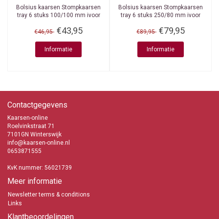
Bolsius kaarsen
Stompkaarsen
Bolsius kaarsen
Stompkaarsen
tray 6 stuks 100/100 mm ivoor
tray 6 stuks 250/80 mm ivoor
€43,95
€79,95
€46,95
€89,95
Informatie
Informatie
Contactgegevens
Kaarsen-online
Roelvinkstraat 71
7101GN Winterswijk
info@kaarsen-online.nl
0653871555
KvK nummer: 56021739
Meer informatie
Newsletter terms & conditions
Links
Klantbeoordelingen