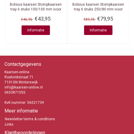
Bolsius kaarsen
Stompkaarsen
Bolsius kaarsen
Stompkaarsen
tray 6 stuks 100/100 mm ivoor
tray 6 stuks 250/80 mm ivoor
€43,95
€79,95
€46,95
€89,95
Informatie
Informatie
Contactgegevens
Kaarsen-online
Roelvinkstraat 71
7101GN Winterswijk
info@kaarsen-online.nl
0653871555
KvK nummer: 56021739
Meer informatie
Newsletter terms & conditions
Links
Klantbeoordelingen