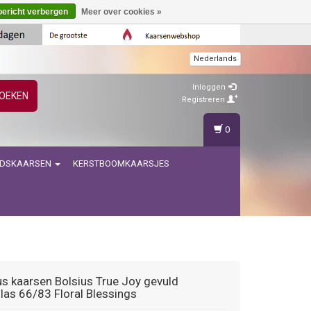
bericht verbergen
Meer over cookies »
Nederlands
Inloggen
OEKEN
Registreren
0
IDSKAARSEN
KERSTBOOMKAARSJES
us kaarsen
Bolsius True Joy gevuld
las 66/83 Floral Blessings