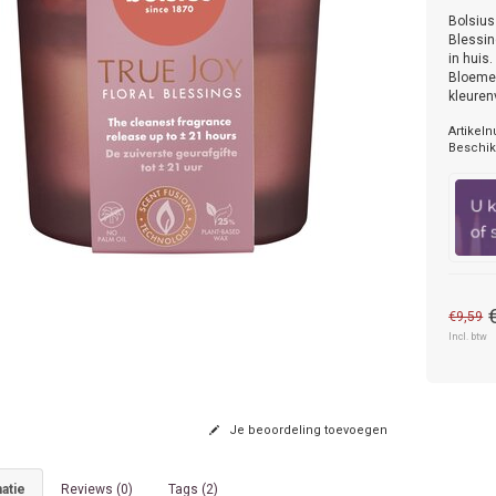
Bolsius
Blessin
in huis
Bloemen
kleuren
Artikel
Beschik
€9,59
Incl. btw
Je beoordeling toevoegen
atie
Reviews (0)
Tags (2)