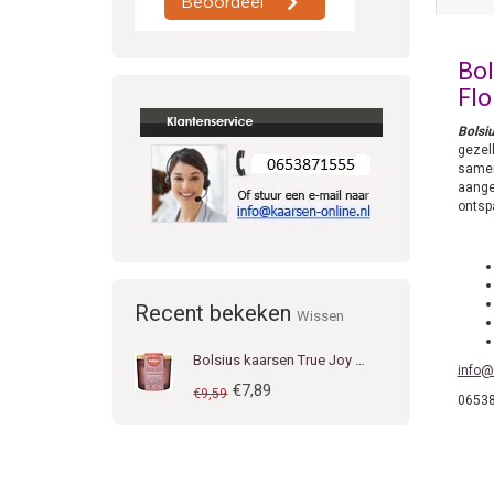
Bol
Flo
Bolsi
gezell
samen
aange
ontsp
Recent bekeken
Wissen
Bolsius kaarsen True Joy gevuld geurglas 66/83 Floral Blessings
info@
€7,89
€9,59
0653