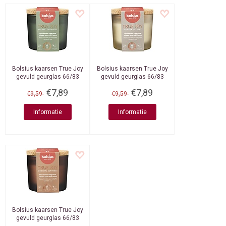
Bolsius kaarsen
True Joy
Bolsius kaarsen
True Joy
gevuld geurglas 66/83
gevuld geurglas 66/83
Botanic Freshness
Vanilla Delight
€7,89
€7,89
€9,59
€9,59
Informatie
Informatie
Bolsius kaarsen
True Joy
gevuld geurglas 66/83
Oriental Softness