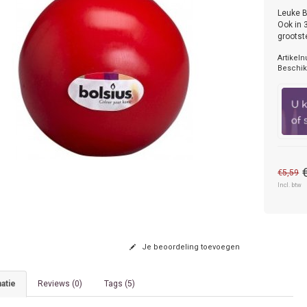
Leuke B
Ook in 
grootst
Artikel
Beschik
€5,59
Incl. btw
Je beoordeling toevoegen
atie
Reviews (0)
Tags (5)