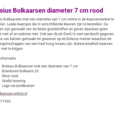
sius Bolkaarsen diameter 7 cm rood
us Bolkaarsen met een diameter van 7 cm online in de Kaarsenwinkel te
len. Leuke kaarsjes die in verschillende kleuren zijn te bestellen. De
en zijn gemaakt van de beste grondstoffen en geven daardoor geen
 roet af en walmen niet. Ook aan de pit (lont) is veel aandacht gegeven.
is van katoen gemaakt en geweven op de Bolsius manier waardoor de
eigenschappen van een heel hoog niveau zijn. Betere kwaliteit kaarsen
r niet te krijgen.
informatie:
Bolsius Bolkaarsen met een diameter van 7 cm
Branduren Bolkaars 20
Kleur rood
Snelle levering
Lage verzendkosten
kaarsen-online.nl
871555