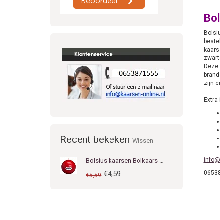
Bol
Bolsi
bestel
kaars
zwarte
Deze 
brand
zijn e
Extra 
Recent bekeken
Wissen
info@
Bolsius kaarsen Bolkaars diameter 7 cm rood
€4,59
0653
€5,59