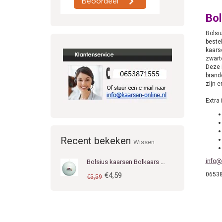
Bol
Bolsi
bestel
kaars
zwarte
Deze 
brand
zijn e
Extra 
Recent bekeken
Wissen
info@
Bolsius kaarsen Bolkaars diameter 7 cm wit
€4,59
0653
€5,59