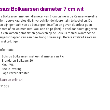
sius Bolkaarsen diameter 7 cm wit
us Bolkaarsen met een diameter van 7 cm online in de Kaarsenwinkel te
len. Leuke kaarsjes die in verschillende kleuren zijn te bestellen. De
en zijn gemaakt van de beste grondstoffen en geven daardoor geen
 roet af en walmen niet. Ook aan de pit (lont) is veel aandacht gegeven.
is van katoen gemaakt en geweven op de Bolsius manier waardoor de
eigenschappen van een heel hoog niveau zijn. Betere kwaliteit kaarsen
r niet te krijgen.
informatie:
Bolsius Bolkaarsen met een diameter van 7 cm
Branduren Bolkaars 20
Kleur Wit
Snelle levering
Lage verzendkosten
kaarsen-online.nl
871555