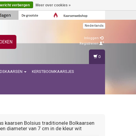
bericht verbergen
Meer over cookies »
Nederlands
Inloggen
OEKEN
Registreren
0
IDSKAARSEN
KERSTBOOMKAARSJES
us kaarsen
Bolsius traditionele Bolkaarsen
en diameter van 7 cm in de kleur wit