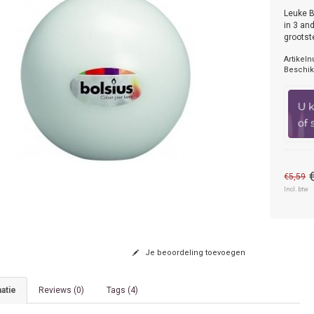
Leuke B
in 3 an
grootst
Artikel
Beschik
€5,59
Incl. btw
Je beoordeling toevoegen
atie
Reviews (0)
Tags (4)