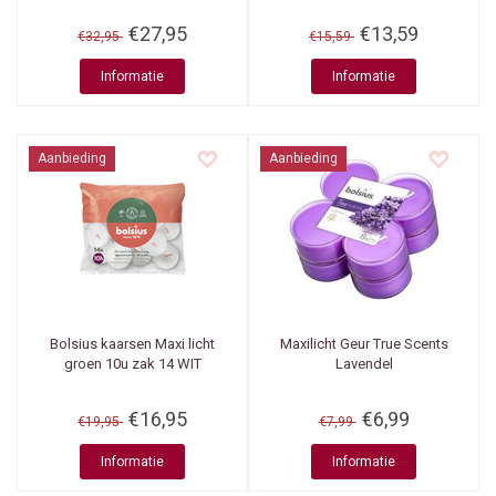
€27,95
€13,59
€32,95
€15,59
Informatie
Informatie
Aanbieding
Aanbieding
Bolsius kaarsen
Maxi licht
Maxilicht Geur True Scents
groen 10u zak 14 WIT
Lavendel
€16,95
€6,99
€19,95
€7,99
Informatie
Informatie