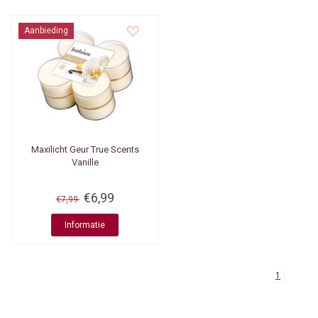
Aanbieding
Maxilicht Geur True Scents
Vanille
€6,99
€7,99
Informatie
1