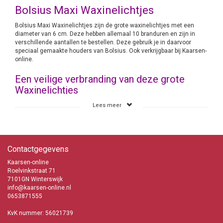
Bolsius Maxi Waxinelichtjes
Bolsius Maxi Waxinelichtjes zijn de grote waxinelichtjes met een
diameter van 6 cm. Deze hebben allemaal 10 branduren en zijn in
verschillende aantallen te bestellen. Deze gebruik je in daarvoor
speciaal gemaakte houders van Bolsius. Ook verkrijgbaar bij Kaarsen-
online.
Een veilige verbranding van deze grote
Waxinelichtjes
Grote Waxinelichtjes zijn een relatief veilige verbranding daar deze
Lees meer
altijd in een kaarsenhouder staan. Het is echt te bevelen om de
Maxilichten daar in aan te steken. En niet ergens los neer te zetten.
Immers de houder waar de paraffine inzit wordt warm en dat zou
eventueel je blad van je keukentafel of de salontafel in de woonkamer
kunnen beschadigen.
Contactgegevens
Maxi Waxinelichtjes van Bolsius
Kaarsen-online
Sfeermakers bij uitstek
Roelvinkstraat 71
Grote Waxinelichtjes
7101GN Winterswijk
Snelle levering
info@kaarsen-online.nl
In verschillende aantallen beschikbaar
0653871555
Bij Kaarsen-online staat services hoog in het vaandel
KvK nummer: 56021739
info@kaarsen-online.nl