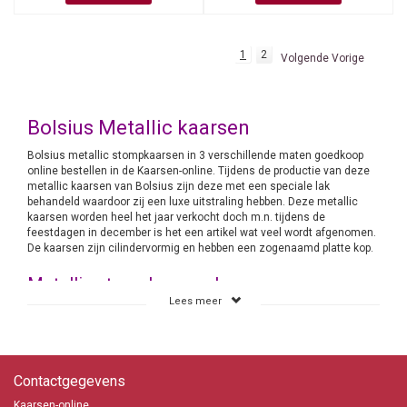
1
2
Volgende Vorige
Bolsius Metallic kaarsen
Bolsius metallic stompkaarsen in 3 verschillende maten goedkoop
online bestellen in de Kaarsen-online. Tijdens de productie van deze
metallic kaarsen van Bolsius zijn deze met een speciale lak
behandeld waardoor zij een luxe uitstraling hebben. Deze metallic
kaarsen worden heel het jaar verkocht doch m.n. tijdens de
feestdagen in december is het een artikel wat veel wordt afgenomen.
De kaarsen zijn cilindervormig en hebben een zogenaamd platte kop.
Metallic stompkaarsen kopen
Lees meer
Kaarsen-online heeft alle metallic stompkaarsen uit het assortiment
van Bolsius online staat. Wij kopen de kaarsen bij Bolsius groot in en
hebben daardoor een flinke korting kunnen krijgen. Deze korting
berekenen wij in onze prijzen aan je door. Vandaar dat wij gerust
kunnen zeggen dat de kaarsen bij ons goedkoop zijn. Zorg er wel voor
Contactgegevens
dat je voor de Feestdagen in december je bestelling het liefst al eind
november plaatst om teleurstellingen te voorkomen. Immers er
Kaarsen-online