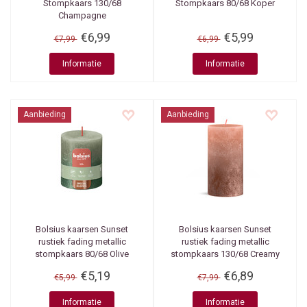
Stompkaars 130/68
Stompkaars 80/68 Koper
Champagne
€6,99
€5,99
€7,99
€6,99
Informatie
Informatie
Aanbieding
Aanbieding
Bolsius kaarsen
Sunset
Bolsius kaarsen
Sunset
rustiek fading metallic
rustiek fading metallic
stompkaars 80/68 Olive
stompkaars 130/68 Creamy
Green + Metallic Green
caramel + Copper
€5,19
€6,89
€5,99
€7,99
Informatie
Informatie