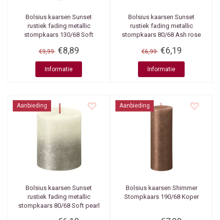
Bolsius kaarsen
Sunset
Bolsius kaarsen
Sunset
rustiek fading metallic
rustiek fading metallic
stompkaars 130/68 Soft
stompkaars 80/68 Ash rose
pearl + Champagne
+ Red
€8,89
€6,19
€9,99
€6,99
Informatie
Informatie
Aanbieding
Aanbieding
Bolsius kaarsen
Sunset
Bolsius kaarsen
Shimmer
rustiek fading metallic
Stompkaars 190/68 Koper
stompkaars 80/68 Soft pearl
+ Champagne