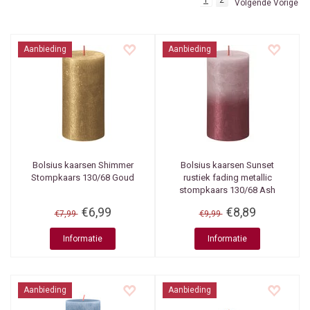
1
2
Volgende Vorige
Aanbieding
Aanbieding
Bolsius kaarsen
Shimmer
Bolsius kaarsen
Sunset
Stompkaars 130/68 Goud
rustiek fading metallic
stompkaars 130/68 Ash
rose + Red
€6,99
€8,89
€7,99
€9,99
Informatie
Informatie
Aanbieding
Aanbieding