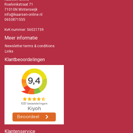
bestaat, door de populariteit van deze kaarsen, altijd een mogelijkheid
Roelvinkstraat 71
dat de kaarsen niet meer leverbaar zijn.
7101GN Winterswijk
info@kaarsen-online.nl
Bolsius Metallic kaarsen
0653871555
Snelle levering
TOP kwaliteit kaarsen
KvK nummer: 56021739
Ook voor de Feestdagen in december
Meer informatie
info@kaarsen-online.nl
Newsletter terms & conditions
0653871555
Links
Klantbeoordelingen
Klantenservice