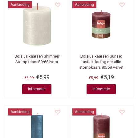
Aanbieding
Aanbieding
Bolsius kaarsen
Shimmer
Bolsius kaarsen
Sunset
Stompkaars 80/68 ivoor
rustiek fading metallic
stompkaars 80/68 Velvet
Red +Copper
€5,99
€5,19
€6,99
€5,99
Informatie
Informatie
Aanbieding
Aanbieding