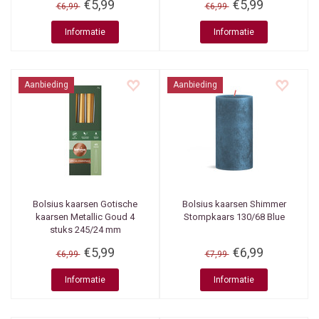
€5,99
€5,99
€6,99
€6,99
Informatie
Informatie
Aanbieding
Aanbieding
Bolsius kaarsen
Gotische
Bolsius kaarsen
Shimmer
kaarsen Metallic Goud 4
Stompkaars 130/68 Blue
stuks 245/24 mm
€5,99
€6,99
€6,99
€7,99
Informatie
Informatie