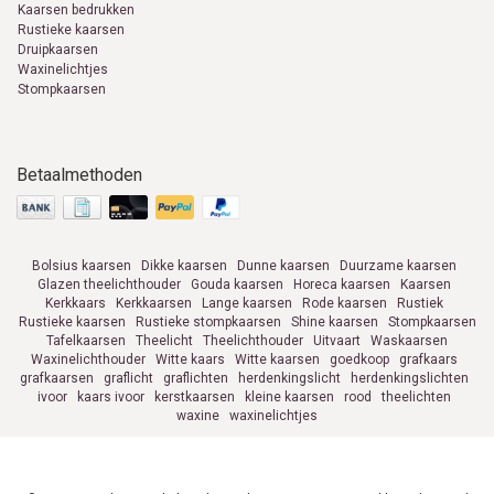
Kaarsen bedrukken
Rustieke kaarsen
Druipkaarsen
Waxinelichtjes
Stompkaarsen
Betaalmethoden
Bolsius kaarsen
Dikke kaarsen
Dunne kaarsen
Duurzame kaarsen
Glazen theelichthouder
Gouda kaarsen
Horeca kaarsen
Kaarsen
Kerkkaars
Kerkkaarsen
Lange kaarsen
Rode kaarsen
Rustiek
Rustieke kaarsen
Rustieke stompkaarsen
Shine kaarsen
Stompkaarsen
Tafelkaarsen
Theelicht
Theelichthouder
Uitvaart
Waskaarsen
Waxinelichthouder
Witte kaars
Witte kaarsen
goedkoop
grafkaars
grafkaarsen
graflicht
graflichten
herdenkingslicht
herdenkingslichten
ivoor
kaars ivoor
kerstkaarsen
kleine kaarsen
rood
theelichten
waxine
waxinelichtjes