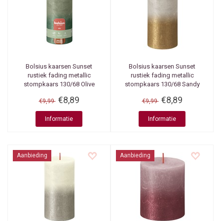
Bolsius kaarsen
Sunset
Bolsius kaarsen
Sunset
rustiek fading metallic
rustiek fading metallic
stompkaars 130/68 Olive
stompkaars 130/68 Sandy
Green +Metallic Green
grey + Gold
€8,89
€8,89
€9,99
€9,99
Informatie
Informatie
Aanbieding
Aanbieding