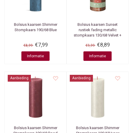
Bolsius kaarsen
Shimmer
Bolsius kaarsen
Sunset
Stompkaars 190/68 Blue
rustiek fading metallic
stompkaars 130/68 Velvet +
Copper
€7,99
€8,89
€8,99
€9,99
Informatie
Informatie
Aanbieding
Aanbieding
Bolsius kaarsen
Shimmer
Bolsius kaarsen
Shimmer