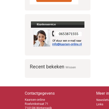
Recent bekeken
Wissen
Contactgegevens
Meer in
Kaarsen-online
Newslette
Roelvinkstraat 71
Links
7101GN Winterswijk