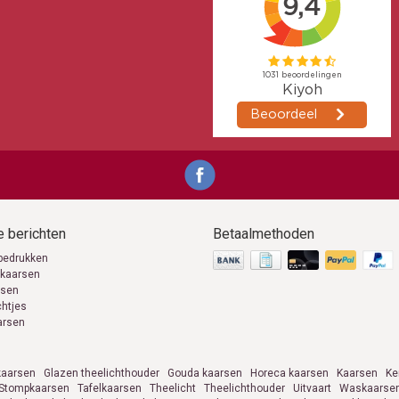
 berichten
Betaalmethoden
bedrukken
 kaarsen
rsen
chtjes
arsen
aarsen
Glazen theelichthouder
Gouda kaarsen
Horeca kaarsen
Kaarsen
Ke
Stompkaarsen
Tafelkaarsen
Theelicht
Theelichthouder
Uitvaart
Waskaarse