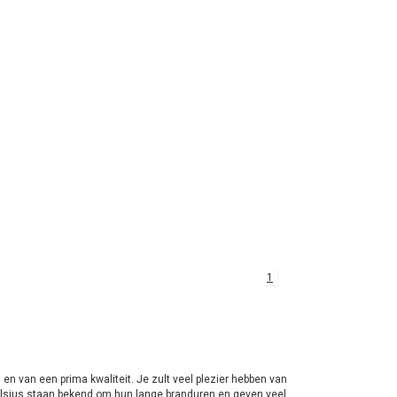
1
n van een prima kwaliteit. Je zult veel plezier hebben van
Bolsius staan bekend om hun lange branduren en geven veel