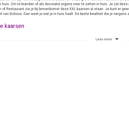
in huis. Om te branden of als decoratie ergens neer te zetten in huis. Je zal deze
r of Restaurant zie je bij binnenkomst deze XXL kaarsen al staan. Je kunt er gew
it van Bolsius. Dan weet je wat je in huis haalt. De beste kwaliteit die je nergens
e kaarsen
aat 300/100 mm is in 5 verschillende kleuren te krijgen. Zet een aantal van dez
Lees meer
t er altijd succes mee hebben wanneer de kaarsen worden aangestoken tijdens ee
ren van deze kaarsen zijn verzekerd. Zet de kaarsen altijd wel op een plek waar w
ten goede komen. Combineer deze formaat kaarsen ook eens met de wat kleinere 
. De kleinste maten zijn in wel 30 trendy stijlvolle kleuren te bestellen. Je kunt
rsvet resten weg snijden.
dkope Kaarsen
n-online verkoopt het hele assortiment van de Bolsius Rustieke Stompkaarsen en d
 maken welke kaarsen je gaat bestellen. Door bij onze Groothandel het hele asso
g. Daardoor kunnen wij deze kaarsen goedkoop aanbieden. Je bent verzekerd van ee
De grootste Rustieke kaarsen XXL
5 stijlvolle kleuren
200 branduren
Snelle levering en lage verzendkosten
Geen verplichting tot grote afname
Voor de Horeca en consumenten