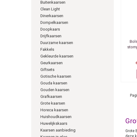
Buitenkaarsen
Clean Light
Dinerkaarsen
Dompelkaarsen
Doopkaars
Drijfkaarsen
Bol
Duurzame kaarsen
stom
Fakkels
Gekleurde kaarsen
Geurkaarsen
Giftsets
Gotische kaarsen
Gouda kaarsen
Gouden kaarsen
Pagi
Grafkaarsen
Grote kaarsen
Horeca kaarsen
Huishoudkaarsen
Gro
Huwelijkskaars
Kaarsen aanbieding
Grote 
deze k
Kaarsen in glas