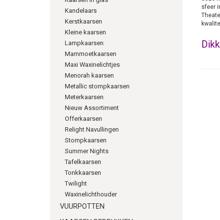
sfeer 
Kandelaars
Theate
Kerstkaarsen
kwalite
Kleine kaarsen
Dikk
Lampkaarsen
Mammoetkaarsen
Deze m
Maxi Waxinelichtjes
je zul
Menorah kaarsen
brandu
zeker 
Metallic stompkaarsen
krijgen
Meterkaarsen
de kaa
Nieuw Assortiment
Offerkaarsen
Goe
Relight Navullingen
Kaarse
Stompkaarsen
keuzes
Summer Nights
kortin
Tafelkaarsen
Tonkkaarsen
Twilight
Waxinelichthouder
VUURPOTTEN