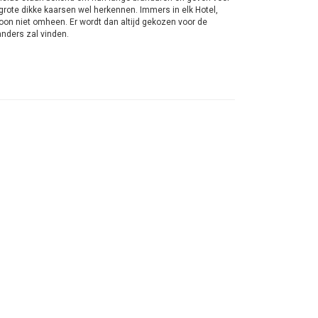
 grote dikke kaarsen wel herkennen. Immers in elk Hotel,
oon niet omheen. Er wordt dan altijd gekozen voor de
 anders zal vinden.
e grote dikke Rustieke stompkaarsen op een plek in huis en
n gezellig samenzijn met familie of vrienden. De 200
einig of geen luchtverplaatsing is. Dat zal het branden
Rustieke kaarsen die in nog veel meer maten zijn te
 het beste aan de zijkant van de kaars met een scherp mesje
at zijn heel wat verschillende kaarsen. Zo kun je de juiste
rtiment van Bolsius regelmatig af te nemen krijgen wij een
n goed prijs en uiteraard een top kwaliteit.