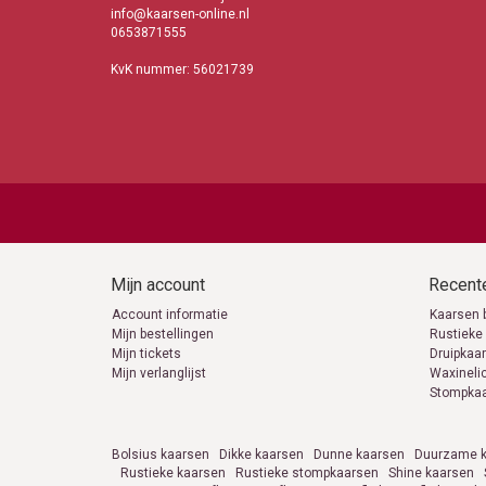
info@kaarsen-online.nl
0653871555
KvK nummer: 56021739
Mijn account
Recente
Account informatie
Kaarsen 
Mijn bestellingen
Rustieke
Mijn tickets
Druipkaa
Mijn verlanglijst
Waxineli
Stompka
Bolsius kaarsen
Dikke kaarsen
Dunne kaarsen
Duurzame k
Rustieke kaarsen
Rustieke stompkaarsen
Shine kaarsen