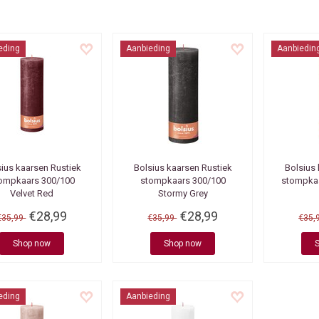
eding
Aanbieding
Aanbiedin
sius kaarsen
Rustiek
Bolsius kaarsen
Rustiek
Bolsius
ompkaars 300/100
stompkaars 300/100
stompkaa
Velvet Red
Stormy Grey
€28,99
€28,99
€35,99
€35,99
€35,
Shop now
Shop now
eding
Aanbieding