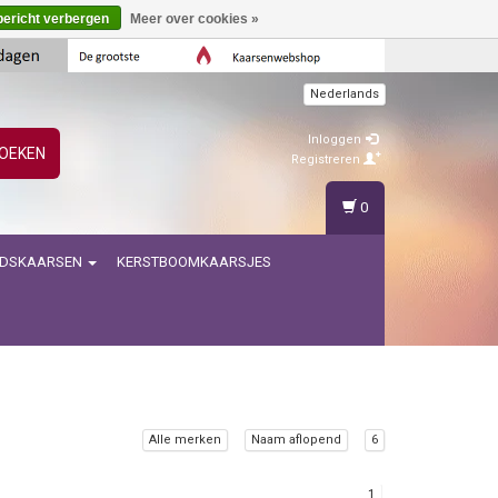
bericht verbergen
Meer over cookies »
Nederlands
Inloggen
OEKEN
Registreren
0
IDSKAARSEN
KERSTBOOMKAARSJES
Alle merken
Naam aflopend
6
1