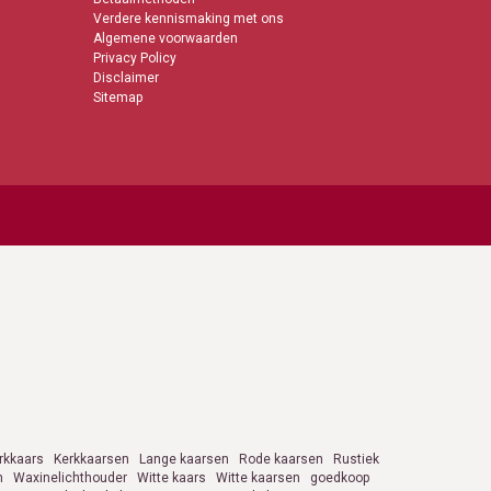
Verdere kennismaking met ons
Algemene voorwaarden
Privacy Policy
Disclaimer
Sitemap
rkkaars
Kerkkaarsen
Lange kaarsen
Rode kaarsen
Rustiek
n
Waxinelichthouder
Witte kaars
Witte kaarsen
goedkoop