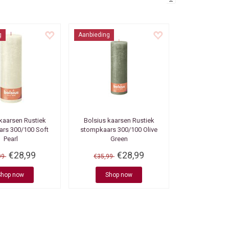
g
Aanbieding
 kaarsen
Rustiek
Bolsius kaarsen
Rustiek
rs 300/100 Soft
stompkaars 300/100 Olive
Pearl
Green
€28,99
€28,99
99
€35,99
Shop now
Shop now