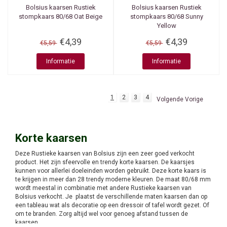
Bolsius kaarsen
Rustiek
Bolsius kaarsen
Rustiek
stompkaars 80/68 Oat Beige
stompkaars 80/68 Sunny
Yellow
€4,39
€4,39
€5,59
€5,59
Informatie
Informatie
1
2
3
4
Volgende Vorige
Korte kaarsen
Deze Rustieke kaarsen van Bolsius zijn een zeer goed verkocht
product. Het zijn sfeervolle en trendy korte kaarsen. De kaarsjes
kunnen voor allerlei doeleinden worden gebruikt. Deze korte kaars is
te krijgen in meer dan 28 trendy moderne kleuren. De maat 80/68 mm
wordt meestal in combinatie met andere Rustieke kaarsen van
Bolsius verkocht. Je plaatst de verschillende maten kaarsen dan op
een tableau wat als decoratie op een dressoir of tafel wordt gezet. Of
om te branden. Zorg altijd wel voor genoeg afstand tussen de
kaarsen.