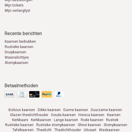
Mijn bestellingen
Mijn tickets
Mijn verlanglijst
Recente berichten
Kaarsen bedrukken
Rustieke kaarsen
Druipkaarsen
Waxinelichtjes
Stompkaarsen
Betaalmethoden
Bolsius kaarsen
Dikke kaarsen
Dunne kaarsen
Duurzame kaarsen
Glazen theelichthouder
Gouda kaarsen
Horeca kaarsen
Kaarsen
Kerkkaars
Kerkkaarsen
Lange kaarsen
Rode kaarsen
Rustiek
Rustieke kaarsen
Rustieke stompkaarsen
Shine kaarsen
Stompkaarsen
Tafelkaarsen
Theelicht
Theelichthouder
Uitvaart
Waskaarsen