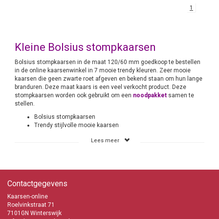
1
Kleine Bolsius stompkaarsen
Bolsius stompkaarsen in de maat 120/60 mm goedkoop te bestellen
in de online kaarsenwinkel in 7 mooie trendy kleuren. Zeer mooie
kaarsen die geen zwarte roet afgeven en bekend staan om hun lange
branduren. Deze maat kaars is een veel verkocht product. Deze
stompkaarsen worden ook gebruikt om een
noodpakket
samen te
stellen.
Bolsius stompkaarsen
Trendy stijlvolle mooie kaarsen
Kaarsen-online de Bolsius expert en dat al vele jaren
Lees meer
Heel het assortiment van Bolsius aanwezig
Snelle levering
Uitmuntende services
Lage verzendkosten
i
nfo@kaarsen-online.nl
Contactgegevens
0653871555
Kaarsen-online
Roelvinkstraat 71
7101GN Winterswijk