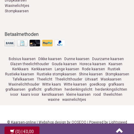
Druipkaarsen
Waxinelichtjes
Stompkaarsen
Betaalmethoden
Bolsius kaarsen
Dikke kaarsen
Dunne kaarsen
Duurzame kaarsen
Glazen theelichthouder
Gouda kaarsen
Horeca kaarsen
Kaarsen
Kerkkaars
Kerkkaarsen
Lange kaarsen
Rode kaarsen
Rustiek
Rustieke kaarsen
Rustieke stompkaarsen
Shine kaarsen
Stompkaarsen
Tafelkaarsen
Theelicht
Theelichthouder
Uitvaart
Waskaarsen
Waxinelichthouder
Witte kaars
Witte kaarsen
goedkoop
grafkaars
grafkaarsen
graflicht
graflichten
herdenkingslicht
herdenkingslichten
ivoor
kaars ivoor
kerstkaarsen
kleine kaarsen
rood
theelichten
waxine
waxinelichtjes
© Kaarsen-online | Webshop design by
OOSEOO
| Powered by
Lightspeed
(0)
| €0,00