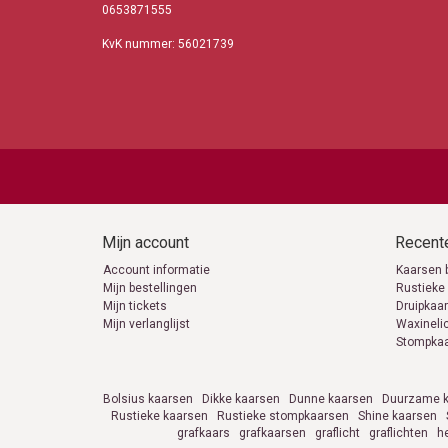
0653871555
KvK nummer: 56021739
Mijn account
Recente
Account informatie
Kaarsen 
Mijn bestellingen
Rustieke
Mijn tickets
Druipkaa
Mijn verlanglijst
Waxineli
Stompka
Bolsius kaarsen
Dikke kaarsen
Dunne kaarsen
Duurzame k
Rustieke kaarsen
Rustieke stompkaarsen
Shine kaarsen
grafkaars
grafkaarsen
graflicht
graflichten
h