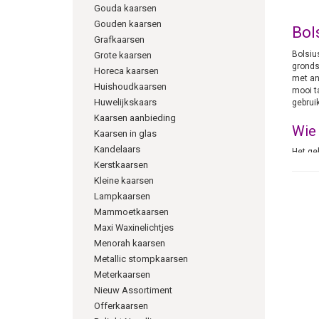
Gouda kaarsen
Gouden kaarsen
Bol
Grafkaarsen
Bolsiu
Grote kaarsen
gronds
Horeca kaarsen
met an
Huishoudkaarsen
mooi t
Huwelijkskaars
gebrui
Kaarsen aanbieding
Wie 
Kaarsen in glas
Kandelaars
Het ge
oktober
Kerstkaarsen
iets an
Kleine kaarsen
overle
Lampkaarsen
Hotel,
Mammoetkaarsen
gekoz
Maxi Waxinelichtjes
Menorah kaarsen
Metallic stompkaarsen
Meterkaarsen
Nieuw Assortiment
Offerkaarsen
info@k