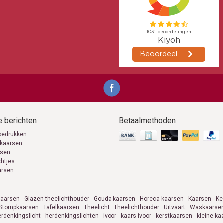
 berichten
Betaalmethoden
bedrukken
 kaarsen
rsen
chtjes
arsen
aarsen
Glazen theelichthouder
Gouda kaarsen
Horeca kaarsen
Kaarsen
Ke
Stompkaarsen
Tafelkaarsen
Theelicht
Theelichthouder
Uitvaart
Waskaarse
erdenkingslicht
herdenkingslichten
ivoor
kaars ivoor
kerstkaarsen
kleine ka