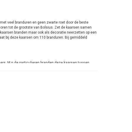
met veel branduren en geen zwarte roet door de beste
oren tot de grootste van Bolsius. Zet de kaarsen samen
e kaarsen branden maar ook als decoratie neerzetten op een
gaat bij deze kaarsen om 110 branduren. Bij gemiddeld
ers. M.n.de particulieren branden deze kaarsen tussen
heid dan de kaarsen zal aansteken. Bij ondernemers ligt dat
le jaar door. Heeft met de vraag van de familie van de
n dan aangestoken in het uitvaartcentrum en/of in de Kerk.
ze grote. Er wordt dat bijna altijd voor die van Bolsius