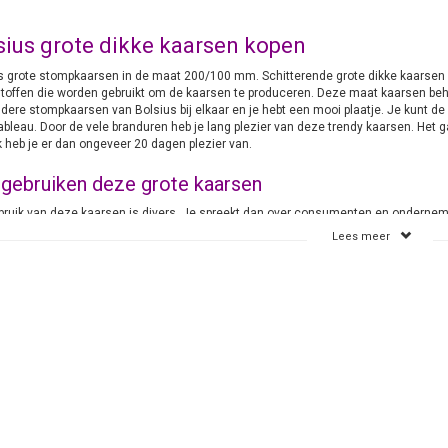
sius grote dikke kaarsen kopen
s grote stompkaarsen in de maat 200/100 mm. Schitterende grote dikke kaarsen 
toffen die worden gebruikt om de kaarsen te produceren. Deze maat kaarsen beh
dere stompkaarsen van Bolsius bij elkaar en je hebt een mooi plaatje. Je kunt d
ableau. Door de vele branduren heb je lang plezier van deze trendy kaarsen. Het 
k heb je er dan ongeveer 20 dagen plezier van.
gebruiken deze grote kaarsen
bruik van deze kaarsen is divers. Je spreekt dan over consumenten en ondernem
 en april. Dat zijn de dagen dat het wat vroeger donker is en je voor de gezellig
Lees meer
ders. Als je een uitvaartondernemer hebt die gebruikt de kaarsen eigenlijk het he
dene te maken. Dat kan zijn in december maar ook in augustus. De kaarsen worde
 Theaters en dat soort ondernemingen branden heel het jaar door kaarsen en ook de
en.
Bolsius grote dikke stompkaarsen
In de kleuren wit, ivoor, rood en wijnrood
De beste kwaliteit
Snelle levering
Lage verzendkosten
Op verzoek uiteraard advies
aarsen-online.nl