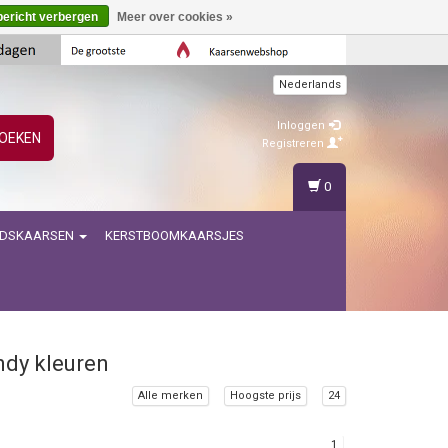
bericht verbergen
Meer over cookies »
Nederlands
Inloggen
OEKEN
Registreren
0
IDSKAARSEN
KERSTBOOMKAARSJES
ndy kleuren
Alle merken
Hoogste prijs
24
1