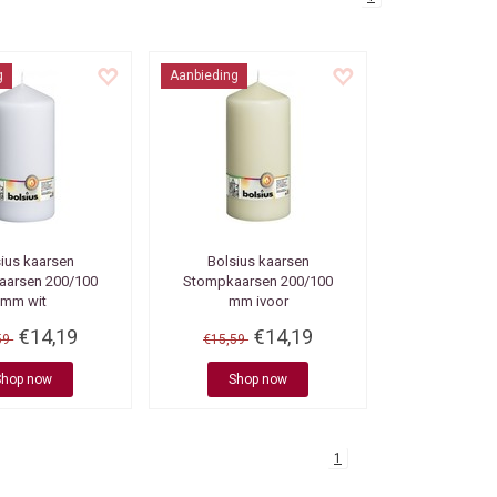
g
Aanbieding
ius kaarsen
Bolsius kaarsen
aarsen 200/100
Stompkaarsen 200/100
mm wit
mm ivoor
€14,19
€14,19
59
€15,59
Shop now
Shop now
1