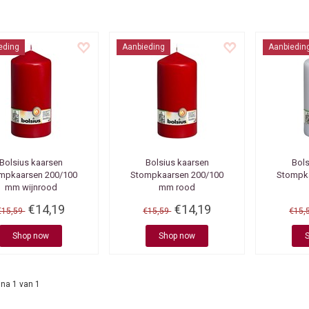
eding
Aanbieding
Aanbiedin
Bolsius kaarsen
Bolsius kaarsen
Bols
mpkaarsen 200/100
Stompkaarsen 200/100
Stompk
mm wijnrood
mm rood
€14,19
€14,19
€15,59
€15,59
€15,
Shop now
Shop now
na 1 van 1