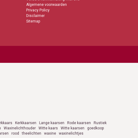
Algemene voorwaarden
Privacy Policy
Disclaimer
Sitemap
rkkaars
Kerkkaarsen
Lange kaarsen
Rode kaarsen
Rustiek
n
Waxinelichthouder
Witte kaars
Witte kaarsen
goedkoop
arsen
rood
theelichten
waxine
waxinelichtjes