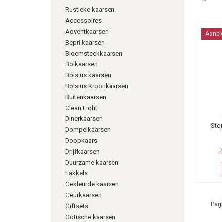
Rustieke kaarsen.
Accessoires
Adventkaarsen
Aanbi
Bepri kaarsen
Bloemsteekkaarsen
Bolkaarsen
Bolsius kaarsen
Bolsius Kroonkaarsen
Buitenkaarsen
Clean Light
Dinerkaarsen
Sto
Dompelkaarsen
Doopkaars
Drijfkaarsen
Duurzame kaarsen
Fakkels
Gekleurde kaarsen
Geurkaarsen
Pagi
Giftsets
Gotische kaarsen