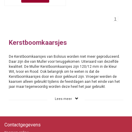
1
Kerstboomkaarsjes
De Kerstboomkaarsjes van Bolsius worden niet meer geproduceerd.
Daar zijn die van Muller voor teruggekomen. Uiteraard van dezelfde
kwaliteit. De Muller Kerstboomkaarsjes zijn 120/12 mm in de kleur
Wit, Ivoor en Rood. Ook belangrijk om te weten is dat de
Kerstboomkaarsjes door en door gekleurd zijn. Vroeger werden de
kaarsen alleen gebruikt tijdens de feestdagen aan het einde van het
jaar maar tegenwoordig worden deze heel het jaar gebruikt.
Het gebruik van Kerstboomkaarsjes
Lees meer
De gebruiksmogelijkheden van Kerstboomkaarsjes zijn oneindig.
Uiteraard kan je de kaarsjes in een Kerstboom plaatsen. Gebruik hier
de
Kerstboomkaarsjes houders
voor. De kaarsjes staan dan stevig
en stabiel in de Kerstboom. Lees strak wel verder de
Contactgegevens
veiligheidsinstructie en adviezen voor het branden van de