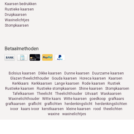
Kaarsen bedrukken
Rustieke kaarsen
Druipkaarsen
Waxinelichtjes
Stompkaarsen
Betaalmethoden
Bolsius kaarsen
Dikke kaarsen
Dunne kaarsen
Duurzame kaarsen
Glazen theelichthouder
Gouda kaarsen
Horeca kaarsen
Kaarsen
Kerkkaars
Kerkkaarsen
Lange kaarsen
Rode kaarsen
Rustiek
Rustieke kaarsen
Rustieke stompkaarsen
Shine kaarsen
Stompkaarsen
Tafelkaarsen
Theelicht
Theelichthouder
Uitvaart
Waskaarsen
Waxinelichthouder
Witte kaars
Witte kaarsen
goedkoop
grafkaars
grafkaarsen
graflicht
graflichten
herdenkingslicht
herdenkingslichten
ivoor
kaars ivoor
kerstkaarsen
kleine kaarsen
rood
theelichten
waxine
waxinelichtjes