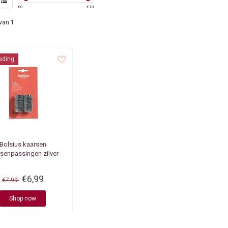
€
0
€
10
van 1
eding
Bolsius kaarsen
senpassingen zilver
€6,99
€7,99
Shop now