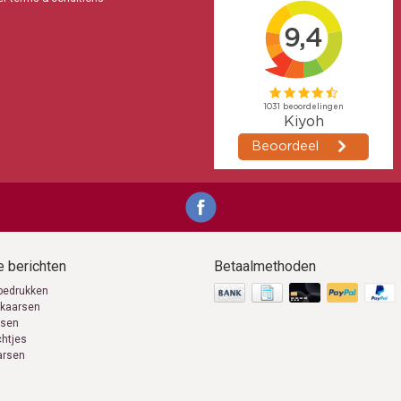
Zet de Kerstboomkaarsjes rechtop in de houders zodat zij zo min mogelijk kunn
Verlaat NOOIT de ruimte waar de Kerstboomkaarsjes branden
Maak de houders na elke gebruik schoon en verwijder achter gebleven kaarsvet
nformatie
Kerstboomkaarsjes wit, ivoor en rood
Volgende werkdag in huis
aarsen-online.nl
71555
 berichten
Betaalmethoden
bedrukken
 kaarsen
rsen
chtjes
arsen