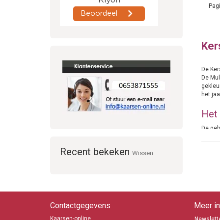
Pagi
Ker
De Ker
De Mul
gekleu
het jaa
Het 
De geb
Kerst
adviez
Recent bekeken
Wissen
als pa
Veil
Contactgegevens
Meer in
Kaarsen-online
Newslette