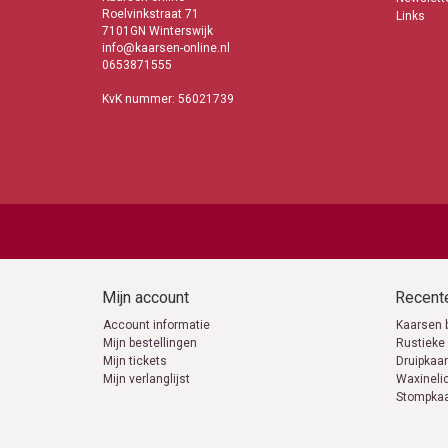
Roelvinkstraat 71
Links
7101GN Winterswijk
info@kaarsen-online.nl
0653871555
Extra i
KvK nummer: 56021739
info@k
06538
Mijn account
Recente
Account informatie
Kaarsen 
Mijn bestellingen
Rustieke
Mijn tickets
Druipkaa
Mijn verlanglijst
Waxineli
Stompka