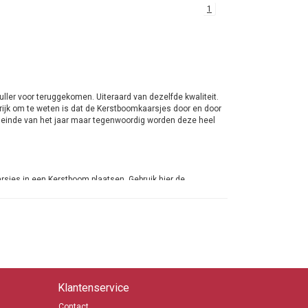
1
ler voor teruggekomen. Uiteraard van dezelfde kwaliteit.
rijk om te weten is dat de Kerstboomkaarsjes door en door
t einde van het jaar maar tegenwoordig worden deze heel
rsjes in een Kerstboom plaatsen. Gebruik hier de
boom. Lees strak wel verder de veiligheidsinstructie en
rken in Kerststukken. Zowel de professionele ondernemers
ltijd de Kerstboomkaarsjes in terug.
kaarsjes in de Kerstboom
inig luchtverplaatsing is
dende Kerstboom
Klantenservice
Contact