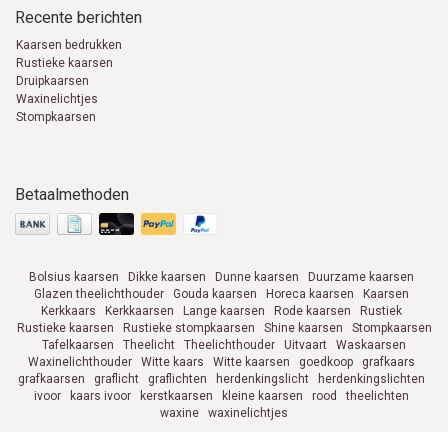
Recente berichten
Kaarsen bedrukken
Rustieke kaarsen
Druipkaarsen
Waxinelichtjes
Stompkaarsen
Betaalmethoden
Bolsius kaarsen
Dikke kaarsen
Dunne kaarsen
Duurzame kaarsen
Glazen theelichthouder
Gouda kaarsen
Horeca kaarsen
Kaarsen
Kerkkaars
Kerkkaarsen
Lange kaarsen
Rode kaarsen
Rustiek
Rustieke kaarsen
Rustieke stompkaarsen
Shine kaarsen
Stompkaarsen
Tafelkaarsen
Theelicht
Theelichthouder
Uitvaart
Waskaarsen
Waxinelichthouder
Witte kaars
Witte kaarsen
goedkoop
grafkaars
grafkaarsen
graflicht
graflichten
herdenkingslicht
herdenkingslichten
ivoor
kaars ivoor
kerstkaarsen
kleine kaarsen
rood
theelichten
waxine
waxinelichtjes