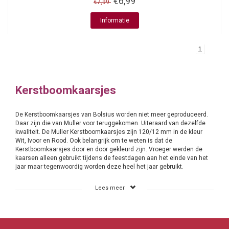
€6,99
€7,99
Informatie
1
Kerstboomkaarsjes
De Kerstboomkaarsjes van Bolsius worden niet meer geproduceerd.
Daar zijn die van Muller voor teruggekomen. Uiteraard van dezelfde
kwaliteit. De Muller Kerstboomkaarsjes zijn 120/12 mm in de kleur
Wit, Ivoor en Rood. Ook belangrijk om te weten is dat de
Kerstboomkaarsjes door en door gekleurd zijn. Vroeger werden de
kaarsen alleen gebruikt tijdens de feestdagen aan het einde van het
jaar maar tegenwoordig worden deze heel het jaar gebruikt.
Het gebruik van Kerstboomkaarsjes
Lees meer
De gebruiksmogelijkheden van Kerstboomkaarsjes zijn oneindig.
Uiteraard kan je de kaarsjes in een Kerstboom plaatsen. Gebruik hier
de
Kerstboomkaarsjes houders
voor. De kaarsjes staan dan stevig
en stabiel in de Kerstboom. Lees strak wel verder de