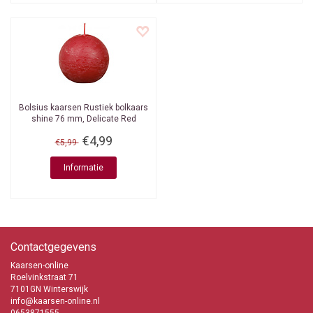
Bolsius kaarsen
Rustiek bolkaars
shine 76 mm, Delicate Red
€4,99
€5,99
Informatie
Contactgegevens
Kaarsen-online
Roelvinkstraat 71
7101GN Winterswijk
info@kaarsen-online.nl