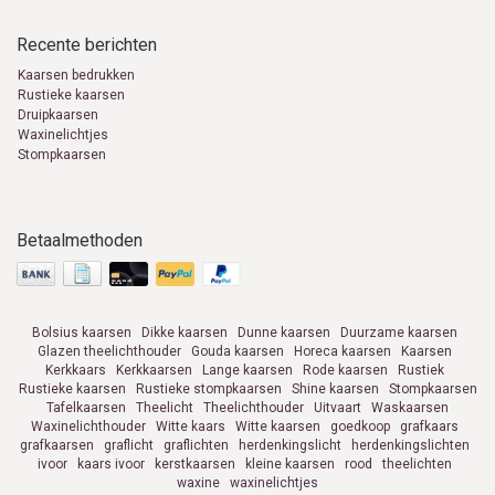
Recente berichten
Kaarsen bedrukken
Rustieke kaarsen
Druipkaarsen
Waxinelichtjes
Stompkaarsen
Betaalmethoden
Bolsius kaarsen
Dikke kaarsen
Dunne kaarsen
Duurzame kaarsen
Glazen theelichthouder
Gouda kaarsen
Horeca kaarsen
Kaarsen
Kerkkaars
Kerkkaarsen
Lange kaarsen
Rode kaarsen
Rustiek
Rustieke kaarsen
Rustieke stompkaarsen
Shine kaarsen
Stompkaarsen
Tafelkaarsen
Theelicht
Theelichthouder
Uitvaart
Waskaarsen
Waxinelichthouder
Witte kaars
Witte kaarsen
goedkoop
grafkaars
grafkaarsen
graflicht
graflichten
herdenkingslicht
herdenkingslichten
ivoor
kaars ivoor
kerstkaarsen
kleine kaarsen
rood
theelichten
waxine
waxinelichtjes