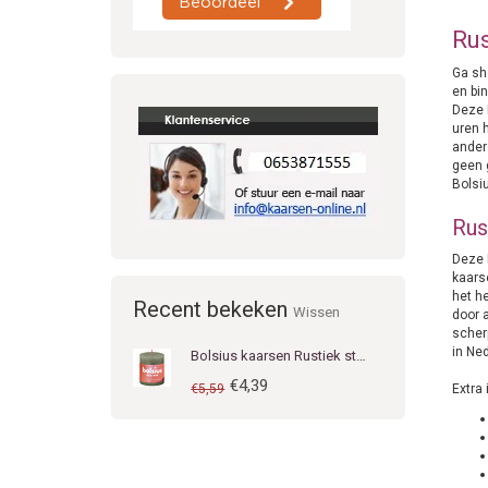
Rus
Ga sh
en bi
Deze 
uren h
ander
geen 
Bolsi
Rus
Deze R
kaars
het h
Recent bekeken
Wissen
door a
scher
in Ned
Bolsius kaarsen Rustiek stompkaars 80/68 Fresh Olive
€4,39
€5,59
Extra 