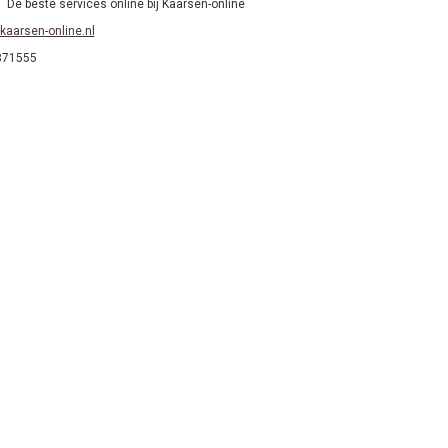
De beste services online bij Kaarsen-online
kaarsen-online.nl
871555