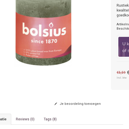
Rustiek
kwalite
goedkoo
Artikel
Beschik
€5,59
Incl. btw
Je beoordeling toevoegen
atie
Reviews (0)
Tags (8)