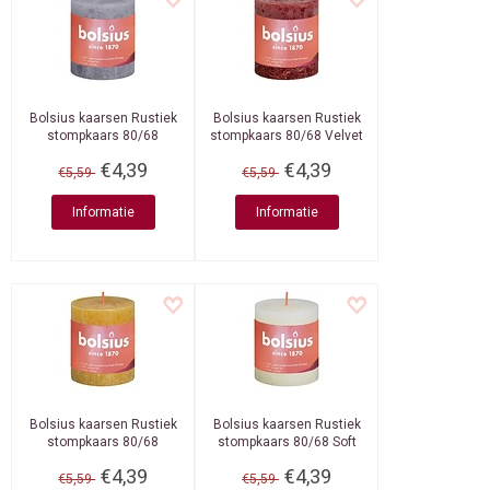
Bolsius kaarsen
Rustiek
Bolsius kaarsen
Rustiek
stompkaars 80/68
stompkaars 80/68 Velvet
Frosted Lavender
Red
€4,39
€4,39
€5,59
€5,59
Informatie
Informatie
Bolsius kaarsen
Rustiek
Bolsius kaarsen
Rustiek
stompkaars 80/68
stompkaars 80/68 Soft
Honeycomb Yellow
Pearl
€4,39
€4,39
€5,59
€5,59