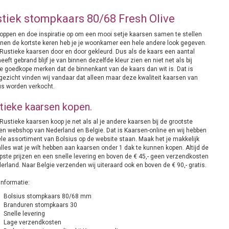
tiek stompkaars 80/68 Fresh Olive
oppen en doe inspiratie op om een mooi setje kaarsen samen te stellen
nnen de kortste keren heb je je woonkamer een hele andere look gegeven.
Rustieke kaarsen door en door gekleurd. Dus als de kaars een aantal
eeft gebrand blijf je van binnen dezelfde kleur zien en niet net als bij
e goedkope merken dat de binnenkant van de kaars dan wit is. Dat is
gezicht vinden wij vandaar dat alleen maar deze kwaliteit kaarsen van
us worden verkocht.
tieke kaarsen kopen.
ustieke kaarsen koop je net als al je andere kaarsen bij de grootste
en webshop van Nederland en Belgie. Dat is Kaarsen-online en wij hebben
ele assortiment van Bolsius op de website staan. Maak het je makkelijk
lles wat je wilt hebben aan kaarsen onder 1 dak te kunnen kopen. Altijd de
pste prijzen en een snelle levering en boven de € 45,- geen verzendkosten
erland. Naar Belgie verzenden wij uiteraard ook en boven de € 90,- gratis.
informatie:
Bolsius stompkaars 80/68 mm
Branduren stompkaars 30
Snelle levering
Lage verzendkosten