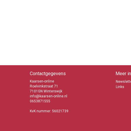
Contactgegevens
Meer in
Kaarsen-online
Newslette
Roelvinkstraat 71
Links
7101GN Winterswijk
info@kaarsen-online.nl
0653871555
KvK nummer: 56021739