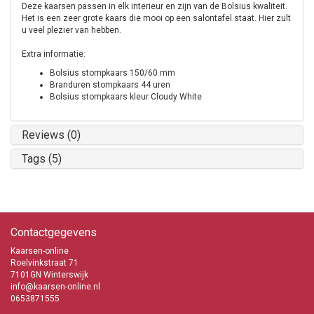
Deze kaarsen passen in elk interieur en zijn van de Bolsius kwaliteit.
Het is een zeer grote kaars die mooi op een salontafel staat. Hier zult
u veel plezier van hebben.
Extra informatie:
Bolsius stompkaars 150/60 mm
Branduren stompkaars 44 uren
Bolsius stompkaars kleur Cloudy White
Reviews (0)
Tags (5)
Contactgegevens
Kaarsen-online
Roelvinkstraat 71
7101GN Winterswijk
info@kaarsen-online.nl
0653871555