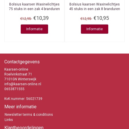
Bolsius kaarsen
Waxinelichtjes
Bolsius kaarsen
Waxinelichtjes
75 stuks in een zak 4 branduren
45 stuks in een zak 8 branduren
€10,39
€10,95
€12,95
€12,95
Informatie
Informatie
Contactgegevens
Kaarsen-online
Roelvinkstraat 71
7101GN Winterswijk
info@kaarsen-online.nl
0653871555
KvK nummer: 56021739
Meer informatie
Newsletter terms & conditions
Links
Klantbeoordelingen