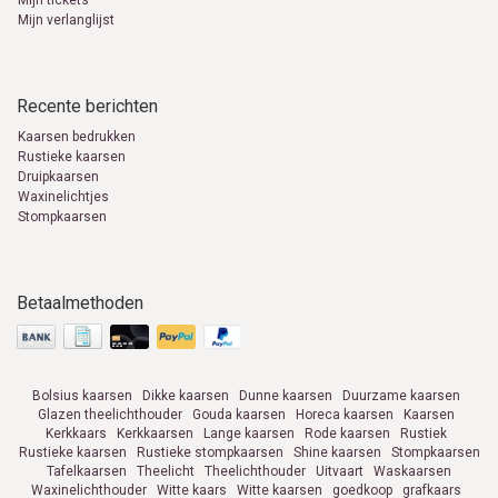
Mijn tickets
Mijn verlanglijst
Recente berichten
Kaarsen bedrukken
Rustieke kaarsen
Druipkaarsen
Waxinelichtjes
Stompkaarsen
Betaalmethoden
Bolsius kaarsen
Dikke kaarsen
Dunne kaarsen
Duurzame kaarsen
Glazen theelichthouder
Gouda kaarsen
Horeca kaarsen
Kaarsen
Kerkkaars
Kerkkaarsen
Lange kaarsen
Rode kaarsen
Rustiek
Rustieke kaarsen
Rustieke stompkaarsen
Shine kaarsen
Stompkaarsen
Tafelkaarsen
Theelicht
Theelichthouder
Uitvaart
Waskaarsen
Waxinelichthouder
Witte kaars
Witte kaarsen
goedkoop
grafkaars