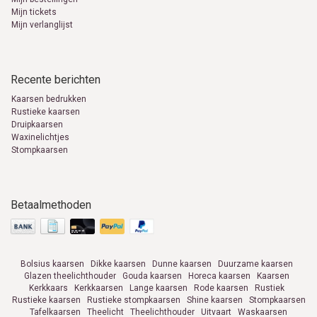
Mijn tickets
Mijn verlanglijst
Recente berichten
Kaarsen bedrukken
Rustieke kaarsen
Druipkaarsen
Waxinelichtjes
Stompkaarsen
Betaalmethoden
Bolsius kaarsen
Dikke kaarsen
Dunne kaarsen
Duurzame kaarsen
Glazen theelichthouder
Gouda kaarsen
Horeca kaarsen
Kaarsen
Kerkkaars
Kerkkaarsen
Lange kaarsen
Rode kaarsen
Rustiek
Rustieke kaarsen
Rustieke stompkaarsen
Shine kaarsen
Stompkaarsen
Tafelkaarsen
Theelicht
Theelichthouder
Uitvaart
Waskaarsen