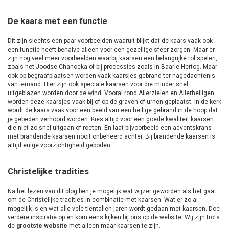
De kaars met een functie
Dit zijn slechts een paar voorbeelden waaruit blijkt dat de kaars vaak ook
een functie heeft behalve alleen voor een gezellige sfeer zorgen. Maar er
zijn nog veel meer voorbeelden waarbij kaarsen een belangrijke rol spelen,
zoals het Joodse Chanoeka of bij processies zoals in Baarle-Hertog. Maar
ook op begraafplaatsen worden vaak kaarsjes gebrand ter nagedachtenis
van iemand. Hier zijn ook speciale kaarsen voor die minder snel
uitgeblazen worden door de wind. Vooral rond Allerzielen en Allerheiligen
worden deze kaarsjes vaak bij of op de graven of urnen geplaatst. In de kerk
wordt de kaars vaak voor een beeld van een heilige gebrand in de hoop dat
je gebeden verhoord worden. Kies altijd voor een goede kwaliteit kaarsen
die niet zo snel uitgaan of roeten. En laat bijvoorbeeld een adventskrans
met brandende kaarsen nooit onbeheerd achter. Bij brandende kaarsen is
altijd enige voorzichtigheid geboden.
Christelijke tradities
Na het lezen van dit blog ben je mogelijk wat wijzer geworden als het gaat
om de Christelijke tradities in combinatie met kaarsen. Wat er zo al
mogelijk is en wat alle vele tientallen jaren wordt gedaan met kaarsen. Doe
verdere inspiratie op en kom eens kijken bij ons op de website. Wij zijn trots
de
grootste website
met alleen maar kaarsen te zijn.