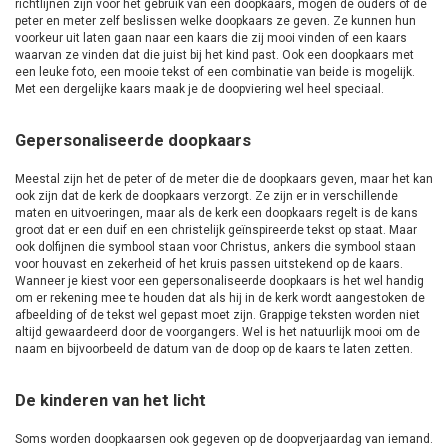
richtlijnen zijn voor het gebruik van een doopkaars, mogen de ouders of de
peter en meter zelf beslissen welke doopkaars ze geven. Ze kunnen hun
voorkeur uit laten gaan naar een kaars die zij mooi vinden of een kaars
waarvan ze vinden dat die juist bij het kind past. Ook een doopkaars met
een leuke foto, een mooie tekst of een combinatie van beide is mogelijk.
Met een dergelijke kaars maak je de doopviering wel heel speciaal.
Gepersonaliseerde doopkaars
Meestal zijn het de peter of de meter die de doopkaars geven, maar het kan
ook zijn dat de kerk de doopkaars verzorgt. Ze zijn er in verschillende
maten en uitvoeringen, maar als de kerk een doopkaars regelt is de kans
groot dat er een duif en een christelijk geïnspireerde tekst op staat. Maar
ook dolfijnen die symbool staan voor Christus, ankers die symbool staan
voor houvast en zekerheid of het kruis passen uitstekend op de kaars.
Wanneer je kiest voor een gepersonaliseerde doopkaars is het wel handig
om er rekening mee te houden dat als hij in de kerk wordt aangestoken de
afbeelding of de tekst wel gepast moet zijn. Grappige teksten worden niet
altijd gewaardeerd door de voorgangers. Wel is het natuurlijk mooi om de
naam en bijvoorbeeld de datum van de doop op de kaars te laten zetten.
De kinderen van het licht
Soms worden doopkaarsen ook gegeven op de doopverjaardag van iemand.