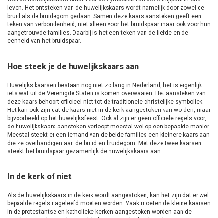
leven. Het ontsteken van de huwelijkskaars wordt namelijk door zowel de
bruid als de bruidegom gedaan. Samen deze kaars aansteken geeft een
teken van verbondenheid, niet alleen voor het bruidspaar maar ook voor hun
aangetrouwde families. Daarbij is het een teken van de liefde en de
eenheid van het bruidspaar.
Hoe steek je de huwelijkskaars aan
Huwelijks kaarsen bestaan nog niet zo lang in Nederland, het is eigenlijk
iets wat uit de Verenigde Staten is komen overwaaien. Het aansteken van
deze kaars behoort officieel niet tot de traditionele christelijke symboliek.
Het kan ook zijn dat de kaars niet in de kerk aangestoken kan worden, maar
bijvoorbeeld op het huwelijksfeest. Ook al zijn er geen officiële regels voor,
de huwelijkskaars aansteken verloopt meestal wel op een bepaalde manier.
Meestal steekt er een iemand van de beide families een kleinere kaars aan
die ze overhandigen aan de bruid en bruidegom. Met deze twee kaarsen
steekt het bruidspaar gezamenlijk de huwelijkskaars aan.
In de kerk of niet
Als de huwelijkskaars in de kerk wordt aangestoken, kan het zijn dat er wel
bepaalde regels nageleefd moeten worden. Vaak moeten de kleine kaarsen
in de protestantse en katholieke kerken aangestoken worden aan de