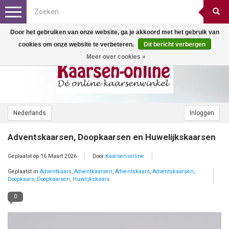
Toggle
navigation
Door het gebruiken van onze website, ga je akkoord met het gebruik van
cookies om onze website te verbeteren.
Dit bericht verbergen
Meer over cookies »
Nederlands
Inloggen
Adventskaarsen, Doopkaarsen en Huwelijkskaarsen
Geplaatst op
16 Maart 2026
Door
Kaarsen-online
Geplaatst in
Adventkaars
,
Adventkaarsen
,
Adventskaars
,
Adventskaarsen
,
Doopkaars
,
Doopkaarsen
,
Huwlijkskaars
0