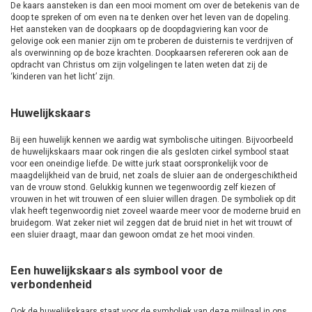
De kaars aansteken is dan een mooi moment om over de betekenis van de
doop te spreken of om even na te denken over het leven van de dopeling.
Het aansteken van de doopkaars op de doopdagviering kan voor de
gelovige ook een manier zijn om te proberen de duisternis te verdrijven of
als overwinning op de boze krachten. Doopkaarsen refereren ook aan de
opdracht van Christus om zijn volgelingen te laten weten dat zij de
‘kinderen van het licht’ zijn.
Huwelijkskaars
Bij een huwelijk kennen we aardig wat symbolische uitingen. Bijvoorbeeld
de huwelijkskaars maar ook ringen die als gesloten cirkel symbool staat
voor een oneindige liefde. De witte jurk staat oorspronkelijk voor de
maagdelijkheid van de bruid, net zoals de sluier aan de ondergeschiktheid
van de vrouw stond. Gelukkig kunnen we tegenwoordig zelf kiezen of
vrouwen in het wit trouwen of een sluier willen dragen. De symboliek op dit
vlak heeft tegenwoordig niet zoveel waarde meer voor de moderne bruid en
bruidegom. Wat zeker niet wil zeggen dat de bruid niet in het wit trouwt of
een sluier draagt, maar dan gewoon omdat ze het mooi vinden.
Een huwelijkskaars als symbool voor de
verbondenheid
Ook de huwelijkskaars staat voor de symboliek van deze mijlpaal in ons