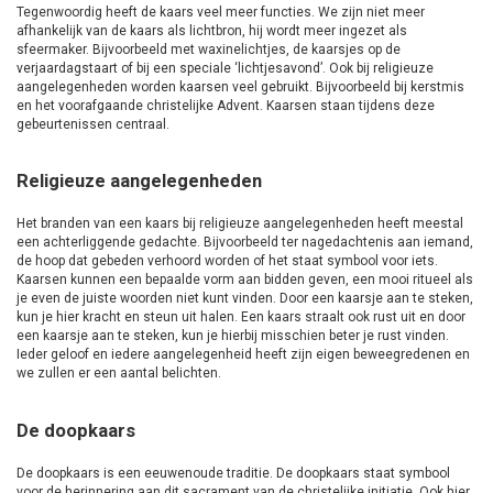
Tegenwoordig heeft de kaars veel meer functies. We zijn niet meer
afhankelijk van de kaars als lichtbron, hij wordt meer ingezet als
sfeermaker. Bijvoorbeeld met waxinelichtjes, de kaarsjes op de
verjaardagstaart of bij een speciale ‘lichtjesavond’. Ook bij religieuze
aangelegenheden worden kaarsen veel gebruikt. Bijvoorbeeld bij kerstmis
en het voorafgaande christelijke Advent. Kaarsen staan tijdens deze
gebeurtenissen centraal.
Religieuze aangelegenheden
Het branden van een kaars bij religieuze aangelegenheden heeft meestal
een achterliggende gedachte. Bijvoorbeeld ter nagedachtenis aan iemand,
de hoop dat gebeden verhoord worden of het staat symbool voor iets.
Kaarsen kunnen een bepaalde vorm aan bidden geven, een mooi ritueel als
je even de juiste woorden niet kunt vinden. Door een kaarsje aan te steken,
kun je hier kracht en steun uit halen. Een kaars straalt ook rust uit en door
een kaarsje aan te steken, kun je hierbij misschien beter je rust vinden.
Ieder geloof en iedere aangelegenheid heeft zijn eigen beweegredenen en
we zullen er een aantal belichten.
De doopkaars
De doopkaars is een eeuwenoude traditie. De doopkaars staat symbool
voor de herinnering aan dit sacrament van de christelijke initiatie. Ook hier