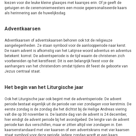
kiezen voor die leuke kleine glaasjes met kaarsjes erin. Of je geeft de
getuigen en de ceremoniemeesters een mooie gepersonaliseerde kaars
als herinnering aan de huwelijksdag.
Adventkaarsen
Adventkaarsen of adventskaarsen behoren ook tot de religieuze
aangelegenheden. Ze staan symbool voor de aanloopperiode naar kerst.
De naam advent is afkomstig van het Latijnse woord adventus en adventus
betekent: komst. De adventsperiode is de tijd waarin de christenen zich
voorbereiden op het kerstfeest. Dit is een belangrijk feest voor de
aanhangers van het christendom omdat tijdens dit feest de geboorte van
Jezus centraal staat.
Het begin van het Liturgische jaar
Ook het Liturgische jaar ook begint met de adventsperiode. De advent
periode bestaat eigenlijk uit de periode van vier zondagen voor kerstmis. De
eerste zondag is de zondag die het dichtst bij de Heilige Andreas viering
valt die op 30 november is. De laatste dag van de advent is 24 december,
hier eindigt de advent periode bij het avondgebed. De lengte van de advent
periode kan dus verschillen, maar er zitten altijd vier zondagen in. Een
kaarsenstandaard met vier kaarsen of een adventskrans met vier kaarsen
staat symbool voor deze periode. Iedere zondag wordt er een kaars