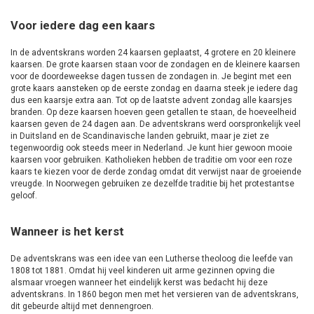
Voor iedere dag een kaars
In de adventskrans worden 24 kaarsen geplaatst, 4 grotere en 20 kleinere
kaarsen. De grote kaarsen staan voor de zondagen en de kleinere kaarsen
voor de doordeweekse dagen tussen de zondagen in. Je begint met een
grote kaars aansteken op de eerste zondag en daarna steek je iedere dag
dus een kaarsje extra aan. Tot op de laatste advent zondag alle kaarsjes
branden. Op deze kaarsen hoeven geen getallen te staan, de hoeveelheid
kaarsen geven de 24 dagen aan. De adventskrans werd oorspronkelijk veel
in Duitsland en de Scandinavische landen gebruikt, maar je ziet ze
tegenwoordig ook steeds meer in Nederland. Je kunt hier gewoon mooie
kaarsen voor gebruiken. Katholieken hebben de traditie om voor een roze
kaars te kiezen voor de derde zondag omdat dit verwijst naar de groeiende
vreugde. In Noorwegen gebruiken ze dezelfde traditie bij het protestantse
geloof.
Wanneer is het kerst
De adventskrans was een idee van een Lutherse theoloog die leefde van
1808 tot 1881. Omdat hij veel kinderen uit arme gezinnen opving die
alsmaar vroegen wanneer het eindelijk kerst was bedacht hij deze
adventskrans. In 1860 begon men met het versieren van de adventskrans,
dit gebeurde altijd met dennengroen.