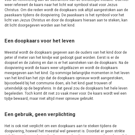
weer refereert de kaars naar het licht wat symbool staat voor Jezus
Christus. Om die reden wordt de doopkaars ook altijd aangestoken aan de
paaskaars tijdens de doopviering. De paaskaars is het symbool voor het
licht van Jezus Christus en door de doopkaars hieraan aan te steken, kan
dit licht doorgegeven worden aan het kind.
Een doopkaars voor het leven
Meestal wordt de doopkaars gegeven aan de ouders van het kind door de
peter of meter van het kindje wat gedoopt gaat worden. Eerst is er de
doopsel en de zalving en dan is er het aansteken van de doopkaars. Na de
doopviering wordt de kaars weer uitgeblazen en wordt de doopkaars
meegegeven aan het kind. Op sommige belangrijke momenten in het leven
van het kind kan het zijn dat de doopkaars opnieuw wordt aangestoken,
bijvoorbeeld bij het communie doen, als het kind gaat trouwen of
uiteindelijk op de begrafenis. In dat geval zou de doopkaars het hele leven
begeleiden. Toch komt dit niet zo vaak meer voor. De kaars wordt wel een
tijdje bewaard, maar niet altijd meer opnieuw gebruikt.
Een gebruik, geen verplichting
Het is ook niet verplicht om een doopkaars aan te steken tijdens de
doopviering, hoewel het meestal wel gewenst is. Doordat er geen strikte