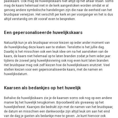
paaskaars. Ook mag de huwelijkskaars niet altijd op het altaar staan. Soms
mag de kaars helemaal niet in de kerk aangestoken worden omdat er al
genoeg andere symbolische handelingen zijn die naar de eenheid van het
bruidspaar verwijzen. Het verschilt per kerk en per voorganger en het is dus
altijd verstandig om dit vooraf even te bespreken.
Een gepersonaliseerde huwelijkskaars
Natuurlijk kun je als bruidspaar ervoor kiezen op ieder ander moment van
de huwelijksdag deze kaars aan te steken. Tenslotte is het jullie dag.
Daarbij is het misschien ook een leuk idee om na het aansteken van de
kaars, de kaars niet helemaal op te laten branden zodat je hem ieder jaar
tijdens de zoveel jarig huwelijksviering ook nog even kunt laten branden.
Het bruidspaar mag ook zelf kiezen hoe de huwelijkskaars eruitziet. Veel
stellen kiezen voor een gepersonaliseerde kaars, met de namen en
huwelijksdatum.
Kaarsen als bedankjes op het huwelijk
Behalve de huwelijkskaars zie je de kaarsen soms ook nog op een andere
manier bij het huwelijk terugkomen. Bijvoorbeeld als giveaway op het
huwelijksfeest. Kaarsjes die bedrukt zijn met de namen van het bruidspaar,
de datum en misschien een dankwoordje zijn altijd leuk om aan het eind
van de dag je gasten als bedankje mee te geven. Je kunt hiervoor ook