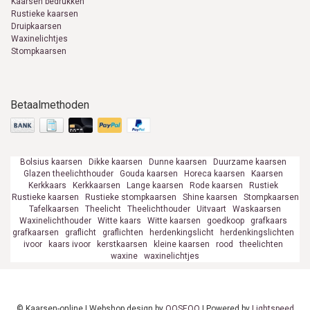
Kaarsen bedrukken
Rustieke kaarsen
Druipkaarsen
Waxinelichtjes
Stompkaarsen
Betaalmethoden
Bolsius kaarsen
Dikke kaarsen
Dunne kaarsen
Duurzame kaarsen
Glazen theelichthouder
Gouda kaarsen
Horeca kaarsen
Kaarsen
Kerkkaars
Kerkkaarsen
Lange kaarsen
Rode kaarsen
Rustiek
Rustieke kaarsen
Rustieke stompkaarsen
Shine kaarsen
Stompkaarsen
Tafelkaarsen
Theelicht
Theelichthouder
Uitvaart
Waskaarsen
Waxinelichthouder
Witte kaars
Witte kaarsen
goedkoop
grafkaars
grafkaarsen
graflicht
graflichten
herdenkingslicht
herdenkingslichten
ivoor
kaars ivoor
kerstkaarsen
kleine kaarsen
rood
theelichten
waxine
waxinelichtjes
© Kaarsen-online | Webshop design by
OOSEOO
| Powered by
Lightspeed