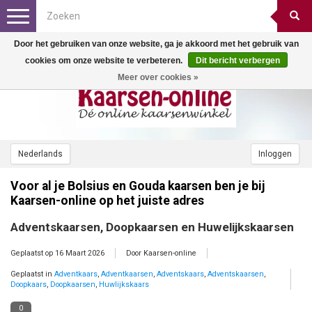
Toggle
navigation
Door het gebruiken van onze website, ga je akkoord met het gebruik van
cookies om onze website te verbeteren.
Dit bericht verbergen
Meer over cookies »
Nederlands
Inloggen
Voor al je Bolsius en Gouda kaarsen ben je bij
Kaarsen-online op het juiste adres
Adventskaarsen, Doopkaarsen en Huwelijkskaarsen
Geplaatst op
16 Maart 2026
Door Kaarsen-online
Geplaatst in
Adventkaars
,
Adventkaarsen
,
Adventskaars
,
Adventskaarsen
,
Doopkaars
,
Doopkaarsen
,
Huwlijkskaars
0