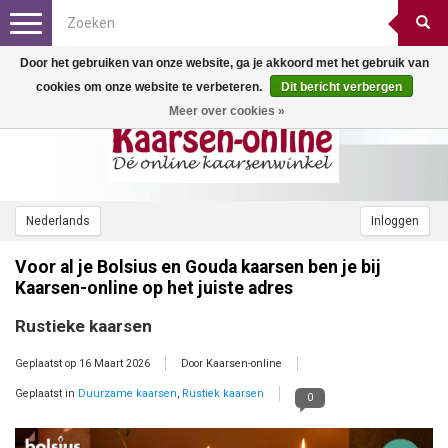
Toggle
navigation
Door het gebruiken van onze website, ga je akkoord met het gebruik van
cookies om onze website te verbeteren.
Dit bericht verbergen
Meer over cookies »
Nederlands
Inloggen
Voor al je Bolsius en Gouda kaarsen ben je bij
Kaarsen-online op het juiste adres
Rustieke kaarsen
Geplaatst op
16 Maart 2026
Door Kaarsen-online
Geplaatst in
Duurzame kaarsen
,
Rustiek kaarsen
0