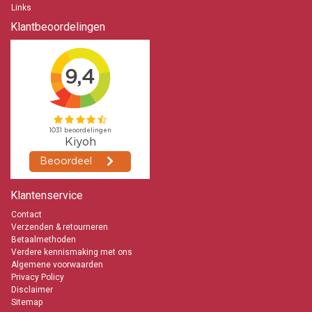
Links
zullen de kaarsen de volgende werkdag worden geleverd. Een grote
Kerkkaars branden tijdens een uitvaart wordt steeds vaker gedaan. De
Klantbeoordelingen
grootste Kerkkaars is te krijgen in de maat 600/100 mm. Deze is 60
cm lang en heeft een diameter van 10 cm. Ons advies is bij een
uitvaart om altijd eerst even met ons te bellen zodat wij goede
afspraken kunnen maken met je en de vervoerder zodat het zeker niet
fout kan gaan. Immers met een uitvaart kun je het maar eenmaal
goed doen met de levering. Uiteraard gebruiken Kerken deze kaarsen
dagelijks. Dat kan zijn tijdens een Huwelijk, Uitvaart of een Dienst. En
dan met name de grote dikke en lange Kerkkaarsen. Ook steeds meer
particulieren gaan de kaarsen waarderen en kopen deze. Als je een
grotere order wilt plaatsen kan dat natuurlijk. Maar neem dan altijd
even contact met ons op zodat wij een passende offerte met korting
kunnen maken.
Kaarsje branden
Klantenservice
Een kaarsje branden kan voor allerlei gebeurtenissen. Een Kerkkaars
Contact
is daar uitermate geschikt voor. Je kunt het zo gek niet bedenken of
Verzenden & retourneren
het wordt wel gedaan. Een kaarsje zo maar branden, om sfeer
Betaalmethoden
te creëren tijdens een gezellig samenzijn met familie, vrienden of je
Verdere kennismaking met ons
geliefde, als herdenking, om een wens te doen, om licht te geven, of
Algemene voorwaarden
warmte, om in nood iets te kunnen zien. Kaarsen-online garandeert
Privacy Policy
de kwaliteit van deze Kerkkaarsen en de daarbij behorende branduren.
Disclaimer
Tevens is de pit (lont) gemaakt van hoogwaardig geweven katoen.
Sitemap