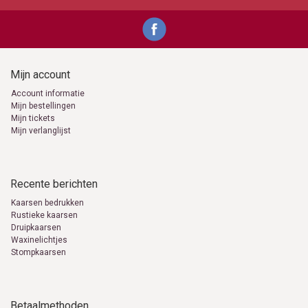
0653871555
info@kaarsen-online.nl
Mijn account
Account informatie
Mijn bestellingen
Mijn tickets
Mijn verlanglijst
Recente berichten
Kaarsen bedrukken
Rustieke kaarsen
Druipkaarsen
Waxinelichtjes
Stompkaarsen
Betaalmethoden