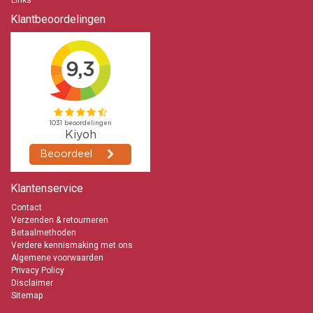
Links
zullen de kaarsen de volgende werkdag worden geleverd. Een grote
Kerkkaars branden tijdens een uitvaart wordt steeds vaker gedaan. De
Klantbeoordelingen
grootste Kerkkaars is te krijgen in de maat 600/100 mm. Deze is 60
cm lang en heeft een diameter van 10 cm. Ons advies is bij een
uitvaart om altijd eerst even met ons te bellen zodat wij goede
afspraken kunnen maken met je en de vervoerder zodat het zeker niet
fout kan gaan. Immers met een uitvaart kun je het maar eenmaal
goed doen met de levering. Uiteraard gebruiken Kerken deze kaarsen
dagelijks. Dat kan zijn tijdens een Huwelijk, Uitvaart of een Dienst. En
dan met name de grote dikke en lange Kerkkaarsen. Ook steeds meer
particulieren gaan de kaarsen waarderen en kopen deze. Als je een
grotere order wilt plaatsen kan dat natuurlijk. Maar neem dan altijd
even contact met ons op zodat wij een passende offerte met korting
kunnen maken.
Kaarsje branden
Klantenservice
Een kaarsje branden kan voor allerlei gebeurtenissen. Een Kerkkaars
Contact
is daar uitermate geschikt voor. Je kunt het zo gek niet bedenken of
Verzenden & retourneren
het wordt wel gedaan. Een kaarsje zo maar branden, om sfeer
Betaalmethoden
te creëren tijdens een gezellig samenzijn met familie, vrienden of je
Verdere kennismaking met ons
geliefde, als herdenking, om een wens te doen, om licht te geven, of
Algemene voorwaarden
warmte, om in nood iets te kunnen zien. Kaarsen-online garandeert
Privacy Policy
de kwaliteit van deze Kerkkaarsen en de daarbij behorende branduren.
Disclaimer
Tevens is de pit (lont) gemaakt van hoogwaardig geweven katoen.
Sitemap