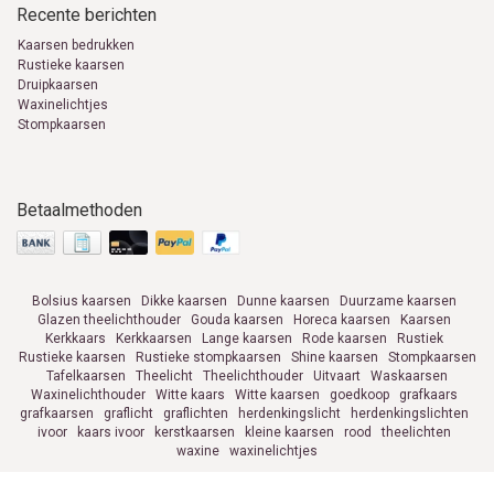
Recente berichten
Kaarsen bedrukken
Rustieke kaarsen
Druipkaarsen
Waxinelichtjes
Stompkaarsen
Betaalmethoden
Bolsius kaarsen
Dikke kaarsen
Dunne kaarsen
Duurzame kaarsen
Glazen theelichthouder
Gouda kaarsen
Horeca kaarsen
Kaarsen
Kerkkaars
Kerkkaarsen
Lange kaarsen
Rode kaarsen
Rustiek
Rustieke kaarsen
Rustieke stompkaarsen
Shine kaarsen
Stompkaarsen
Tafelkaarsen
Theelicht
Theelichthouder
Uitvaart
Waskaarsen
Waxinelichthouder
Witte kaars
Witte kaarsen
goedkoop
grafkaars
grafkaarsen
graflicht
graflichten
herdenkingslicht
herdenkingslichten
ivoor
kaars ivoor
kerstkaarsen
kleine kaarsen
rood
theelichten
waxine
waxinelichtjes