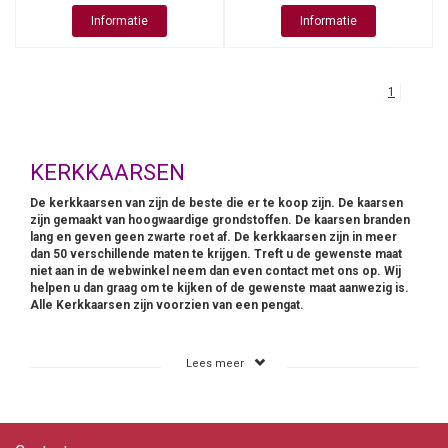
Informatie
Informatie
1
KERKKAARSEN
De kerkkaarsen van zijn de beste die er te koop zijn. De kaarsen
zijn gemaakt van hoogwaardige grondstoffen. De kaarsen branden
lang en geven geen zwarte roet af. De kerkkaarsen zijn in meer
dan 50 verschillende maten te krijgen. Treft u de gewenste maat
niet aan in de webwinkel neem dan even contact met ons op. Wij
helpen u dan graag om te kijken of de gewenste maat aanwezig is.
Alle Kerkkaarsen zijn voorzien van een pengat.
Lees meer
0653871555
info@kaarsen-online.nl