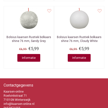
Bolsius kaarsen
Rustiek bolkaars
Bolsius kaarsen
Rustiek bolkaars
shine 76 mm, Sandy Grey
shine 76 mm, Cloudy White
€5,99
€5,99
€6,99
€6,99
Informatie
Informatie
Contactgegevens
Kaarsen-online
Roelvinkstraat 71
7101GN Winterswijk
info@kaarsen-online.nl