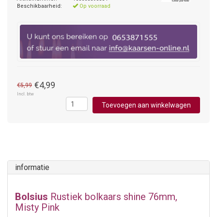
Beschikbaarheid:
Op voorraad
€4,99
€5,99
Incl. btw
Toevoegen aan winkelwagen
informatie
Bolsius
Rustiek bolkaars shine 76mm,
Misty Pink