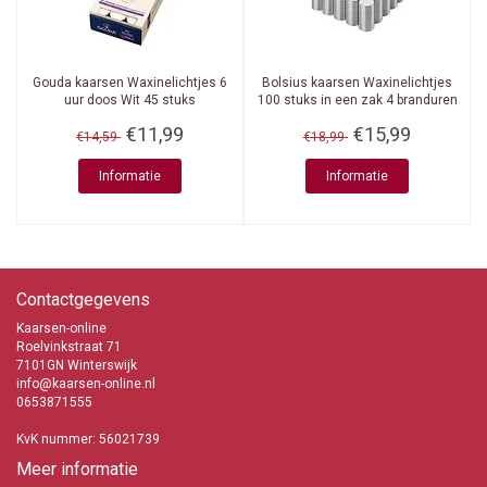
Gouda kaarsen
Waxinelichtjes 6
Bolsius kaarsen
Waxinelichtjes
uur doos Wit 45 stuks
100 stuks in een zak 4 branduren
€11,99
€15,99
€14,59
€18,99
Informatie
Informatie
Contactgegevens
Kaarsen-online
Roelvinkstraat 71
7101GN Winterswijk
info@kaarsen-online.nl
0653871555
KvK nummer: 56021739
Meer informatie