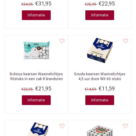
€31,95
€22,95
€34,95
€25,95
Informatie
Informatie
Bolsius kaarsen
Waxinelichtjes
Gouda kaarsen
Waxinelichtjes
90stuks in een zak 8 branduren
4,5 uur doos Wit 60 stuks
€21,95
€11,59
€23,95
€14,59
Informatie
Informatie